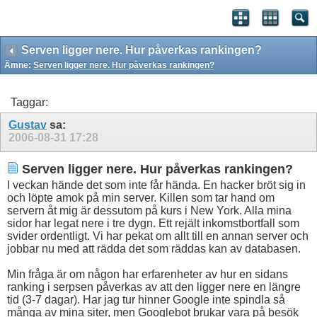
Serven ligger nere. Hur påverkas rankingen?
Ämne:
Serven ligger nere. Hur påverkas rankingen?
Taggar:
Gustav
sa:
2006-08-31
17:28
Serven ligger nere. Hur påverkas rankingen?
I veckan hände det som inte får hända. En hacker bröt sig in
och löpte amok på min server. Killen som tar hand om
servern åt mig är dessutom på kurs i New York. Alla mina
sidor har legat nere i tre dygn. Ett rejält inkomstbortfall som
svider ordentligt. Vi har pekat om allt till en annan server och
jobbar nu med att rädda det som räddas kan av databasen.
Min fråga är om någon har erfarenheter av hur en sidans
ranking i serpsen påverkas av att den ligger nere en längre
tid (3-7 dagar). Har jag tur hinner Google inte spindla så
många av mina siter, men Googlebot brukar vara på besök