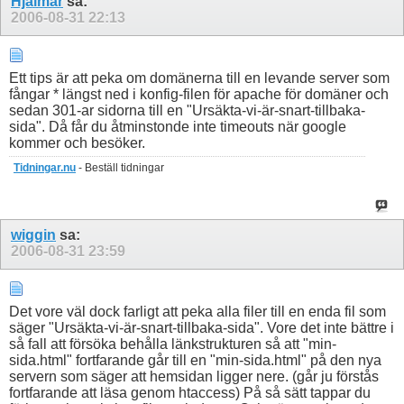
Hjalmar
sa:
2006-08-31
22:13
Ett tips är att peka om domänerna till en levande server som
fångar * längst ned i konfig-filen för apache för domäner och
sedan 301-ar sidorna till en "Ursäkta-vi-är-snart-tillbaka-
sida". Då får du åtminstonde inte timeouts när google
kommer och besöker.
Tidningar.nu
- Beställ tidningar
wiggin
sa:
2006-08-31
23:59
Det vore väl dock farligt att peka alla filer till en enda fil som
säger "Ursäkta-vi-är-snart-tillbaka-sida". Vore det inte bättre i
så fall att försöka behålla länkstrukturen så att "min-
sida.html" fortfarande går till en "min-sida.html" på den nya
servern som säger att hemsidan ligger nere. (går ju förstås
fortfarande att läsa genom htaccess) På så sätt tappar du