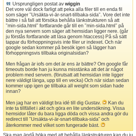
Ursprungligen postat av
wiggin
Det vore väl dock farligt att peka alla filer till en enda fil
som säger "Ursäkta-vi-är-snart-tillbaka-sida". Vore det inte
bättre i så fall att försöka behålla länkstrukturen så att
"min-sida.html" fortfarande går till en "min-sida.html" på
den nya servern som säger att hemsidan ligger nere. (går
ju förstås fortfarande att läsa genom htaccess) På så sätt
tappar du förhoppningsvis inte filer ur indexet. Och när
google sedan kommer på besök igen så lägger han
förhoppningsvis tillbaka originalsidan?
Men frågan är iofs om det är ens är bättre? Om google får
timeouts borde han ju kunna misstänka att det är något
problem med servern. (förutsatt att hemsidan inte ligger
nere väldigt länga, upp till en vecka) Och när sidan sedan
kommer upp igen ge tillbaka all weight som sidan hade
innan?
Men jag har en väldigt bra idé till dig Gustav.
Kan du
inte ta tillfället i akt och göra en lite undersökning. Vissa
hemsidor låter du bara ligga döda och vissa andra gör du
redirect till "Ursäkta-vi-är-snart-tillbaka-sida" och
återkommer med vilket som fungerade bäst.
Ska man ändå böka med att behålla länkstrukturen kan du ju