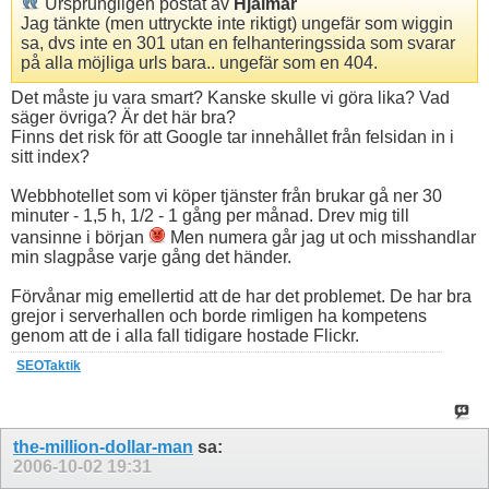
Ursprungligen postat av
Hjalmar
Jag tänkte (men uttryckte inte riktigt) ungefär som wiggin
sa, dvs inte en 301 utan en felhanteringssida som svarar
på alla möjliga urls bara.. ungefär som en 404.
Det måste ju vara smart? Kanske skulle vi göra lika? Vad
säger övriga? Är det här bra?
Finns det risk för att Google tar innehållet från felsidan in i
sitt index?
Webbhotellet som vi köper tjänster från brukar gå ner 30
minuter - 1,5 h, 1/2 - 1 gång per månad. Drev mig till
vansinne i början
Men numera går jag ut och misshandlar
min slagpåse varje gång det händer.
Förvånar mig emellertid att de har det problemet. De har bra
grejor i serverhallen och borde rimligen ha kompetens
genom att de i alla fall tidigare hostade Flickr.
SEOTaktik
the-million-dollar-man
sa:
2006-10-02
19:31