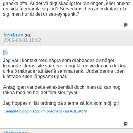
ganska ofta. Är det väldigt skadligt för rankingen, eller brukar
en sida återhämta sig fort? Serverkraschen är en katastrof i
sig, men hur är det ur seo-synpunkt?
herrbrun
sa:
2006-08-31
18:02
Jag var i kontakt med några som drabbades av något
liknande, deras site var nere i ungefär en vecka och det tog
cirka 3 månader att återfå samma rank. Under denna tiden
klättrade siten långsamt uppåt.
Antagligen var detta ett extremfall dock, men du kan nog
räkna med en hel del förluster, tyvär.
Jag hoppas ni får ordning på siterna så fort som möjligt!
Senaste blogginlägg: I'm pragnent - an AOL story