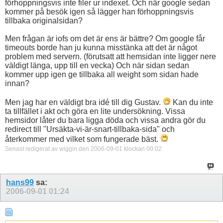
förhoppningsvis inte filer ur indexet. Och när google sedan
kommer på besök igen så lägger han förhoppningsvis
tillbaka originalsidan?
Men frågan är iofs om det är ens är bättre? Om google får
timeouts borde han ju kunna misstänka att det är något
problem med servern. (förutsatt att hemsidan inte ligger nere
väldigt länga, upp till en vecka) Och när sidan sedan
kommer upp igen ge tillbaka all weight som sidan hade
innan?
Men jag har en väldigt bra idé till dig Gustav.
Kan du inte
ta tillfället i akt och göra en lite undersökning. Vissa
hemsidor låter du bara ligga döda och vissa andra gör du
redirect till "Ursäkta-vi-är-snart-tillbaka-sida" och
återkommer med vilket som fungerade bäst.
Senast redigerat av wiggin den 2006-09-01 klockan
00:02
.
hans99
sa:
2006-09-01
01:24