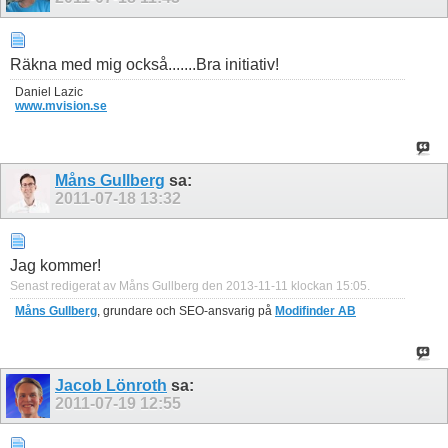
Räkna med mig också.......Bra initiativ!
Daniel Lazic
www.mvision.se
Måns Gullberg
sa:
2011-07-18
13:32
Jag kommer!
Senast redigerat av Måns Gullberg den 2013-11-11 klockan
15:05
.
Måns Gullberg
, grundare och SEO-ansvarig på
Modifinder AB
Jacob Lönroth
sa:
2011-07-19
12:55