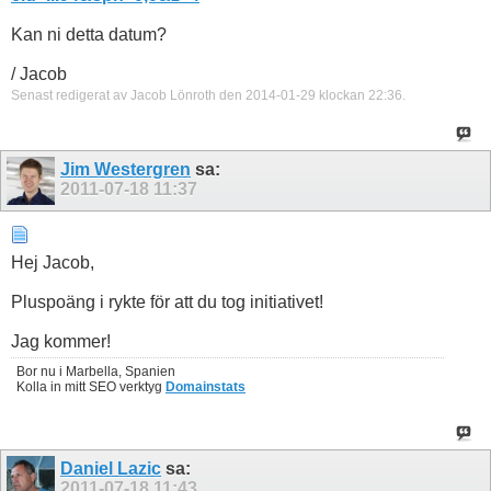
Kan ni detta datum?
/ Jacob
Senast redigerat av Jacob Lönroth den 2014-01-29 klockan
22:36
.
Jim Westergren
sa:
2011-07-18
11:37
Hej Jacob,
Pluspoäng i rykte för att du tog initiativet!
Jag kommer!
Bor nu i Marbella, Spanien
Kolla in mitt SEO verktyg
Domainstats
Daniel Lazic
sa:
2011-07-18
11:43