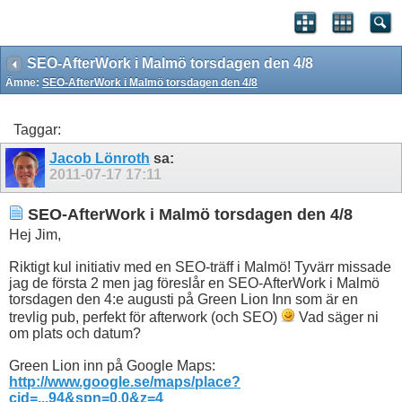
SEO-AfterWork i Malmö torsdagen den 4/8
Ämne:
SEO-AfterWork i Malmö torsdagen den 4/8
Taggar:
Jacob Lönroth
sa:
2011-07-17
17:11
SEO-AfterWork i Malmö torsdagen den 4/8
Hej Jim,
Riktigt kul initiativ med en SEO-träff i Malmö! Tyvärr missade
jag de första 2 men jag föreslår en SEO-AfterWork i Malmö
torsdagen den 4:e augusti på Green Lion Inn som är en
trevlig pub, perfekt för afterwork (och SEO)
Vad säger ni
om plats och datum?
Green Lion inn på Google Maps:
http://www.google.se/maps/place?
cid=...94&spn=0,0&z=4