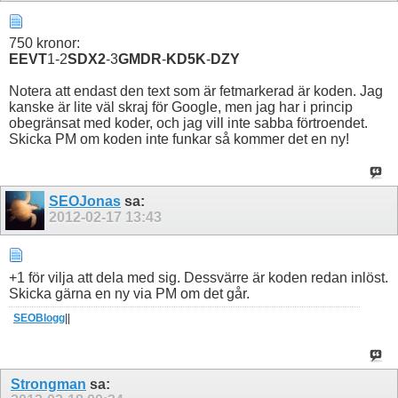
750 kronor:
EEVT
1-2
SDX2
-3
GMDR
-
KD5K
-
DZY
Notera att endast den text som är fetmarkerad är koden. Jag
kanske är lite väl skraj för Google, men jag har i princip
obegränsat med koder, och jag vill inte sabba förtroendet.
Skicka PM om koden inte funkar så kommer det en ny!
SEOJonas
sa:
2012-02-17
13:43
+1 för vilja att dela med sig. Dessvärre är koden redan inlöst.
Skicka gärna en ny via PM om det går.
SEOBlogg
||
Strongman
sa: