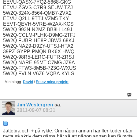
EEVU-QASX-7YQ2-5668-GKG
EEVU-ZGVS-C7R9-SEUW-TZJ
5W2Q-324X-8564-QMB7-2VX2
EEVU-Q2LL-9TTJ-VZM5-TKY
EEVT-QEVH-5VRE-W2AX-KGS
5W2Q-993N-N2MZ-BB8H-L49J
5W2Q-CCLM-PLHK-D9MG-2TFJ
5W2Q-FUBR-HE8P-JBW3-68KJ
5W2Q-NAZ9-D9ZY-UTSJ-HTA2
39PZ-GYPP-PMQN-BK6X-HWQ
5W2Q-98R5-LERC-FUTR-ZRSJ
5W2Q-NARE-95MT-C7MG-JZ9A
5W2Q-FTW3-8M5B-723G-WXUS
5W2Q-FVLN-V6Z6-VQBA-KYLS
Min blogg:
David
/
Ett av mina projekt
Jim Westergren
sa:
2011-09-07
08:31
Jättebra och + på rykte. Om någon annan har fler koder utan
nytta så skriv dem gärna här så att någon annan kan få nytta