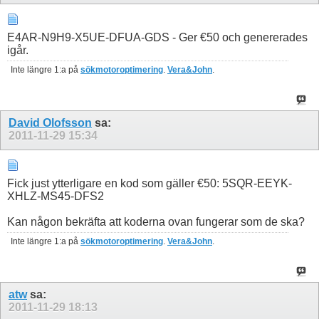
E4AR-N9H9-X5UE-DFUA-GDS - Ger €50 och genererades
igår.
Inte längre 1:a på
sökmotoroptimering
.
Vera&John
.
David Olofsson
sa:
2011-11-29
15:34
Fick just ytterligare en kod som gäller €50: 5SQR-EEYK-
XHLZ-MS45-DFS2
Kan någon bekräfta att koderna ovan fungerar som de ska?
Inte längre 1:a på
sökmotoroptimering
.
Vera&John
.
atw
sa:
2011-11-29
18:13