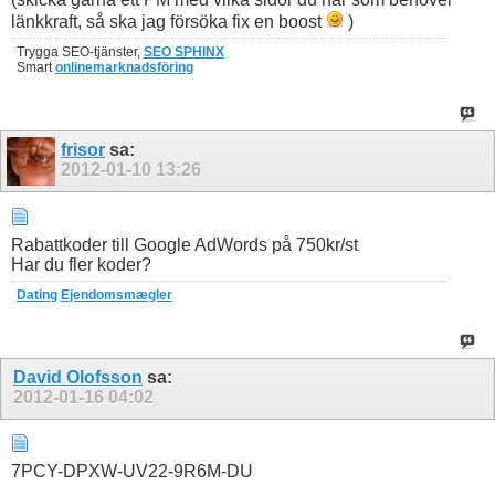
länkkraft, så ska jag försöka fix en boost
)
Trygga SEO-tjänster,
SEO SPHINX
Smart
onlinemarknadsföring
frisor
sa:
2012-01-10
13:26
Rabattkoder till Google AdWords på 750kr/st
Har du fler koder?
Dating
Ejendomsmægler
David Olofsson
sa:
2012-01-16
04:02
7PCY-DPXW-UV22-9R6M-DU