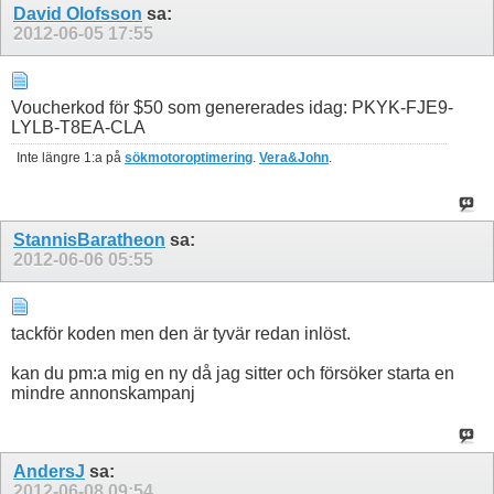
David Olofsson
sa:
2012-06-05
17:55
Voucherkod för $50 som genererades idag: PKYK-FJE9-
LYLB-T8EA-CLA
Inte längre 1:a på
sökmotoroptimering
.
Vera&John
.
StannisBaratheon
sa:
2012-06-06
05:55
tackför koden men den är tyvär redan inlöst.
kan du pm:a mig en ny då jag sitter och försöker starta en
mindre annonskampanj
AndersJ
sa:
2012-06-08
09:54