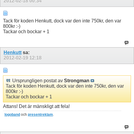
2012-02-18
00:34
Tack för koden Henkutt, dock var den inte 750kr, den var
800kr :-)
Tackar och bockar + 1
Henkutt
sa:
2012-02-19
12:18
Ursprungligen postat av
Strongman
Tack för koden Henkutt, dock var den inte 750kr, den var
800kr :-)
Tackar och bockar + 1
Attans! Det är mänskligt att fela!
logoband
och
presentreklam
.