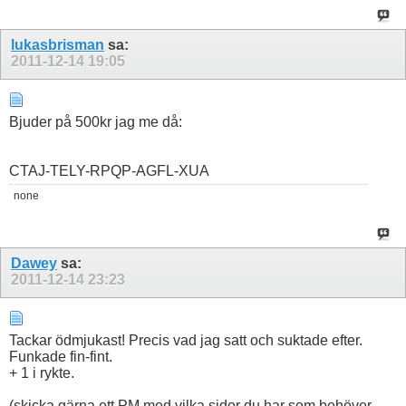
lukasbrisman
sa:
2011-12-14
19:05
Bjuder på 500kr jag me då:
CTAJ-TELY-RPQP-AGFL-XUA
none
Dawey
sa:
2011-12-14
23:23
Tackar ödmjukast! Precis vad jag satt och suktade efter.
Funkade fin-fint.
+ 1 i rykte.
(skicka gärna ett PM med vilka sidor du har som behöver