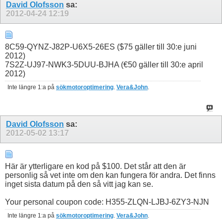
David Olofsson
sa:
2012-04-24
12:19
8C59-QYNZ-J82P-U6X5-26ES ($75 gäller till 30:e juni
2012)
7S2Z-UJ97-NWK3-5DUU-BJHA (€50 gäller till 30:e april
2012)
Inte längre 1:a på
sökmotoroptimering
.
Vera&John
.
David Olofsson
sa:
2012-05-02
13:17
Här är ytterligare en kod på $100. Det står att den är
personlig så vet inte om den kan fungera för andra. Det finns
inget sista datum på den så vitt jag kan se.
Your personal coupon code: H355-ZLQN-LJBJ-6ZY3-NJN
Inte längre 1:a på
sökmotoroptimering
.
Vera&John
.