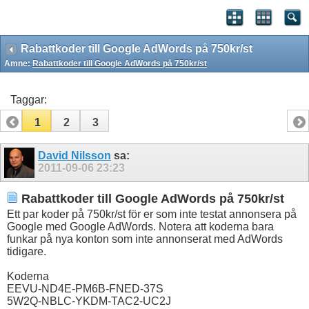
Rabattkoder till Google AdWords på 750kr/st
Ämne:
Rabattkoder till Google AdWords på 750kr/st
Taggar:
1
2
3
David Nilsson
sa:
2011-09-06
23:23
Rabattkoder till Google AdWords på 750kr/st
Ett par koder på 750kr/st för er som inte testat annonsera på
Google med Google AdWords. Notera att koderna bara
funkar på nya konton som inte annonserat med AdWords
tidigare.
Koderna
EEVU-ND4E-PM6B-FNED-37S
5W2Q-NBLC-YKDM-TAC2-UC2J