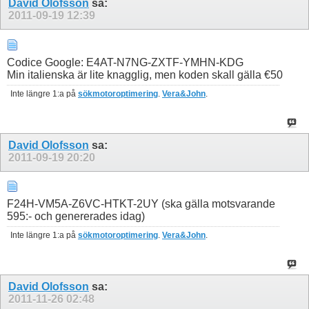
David Olofsson
sa:
2011-09-19
12:39
Codice Google: E4AT-N7NG-ZXTF-YMHN-KDG
Min italienska är lite knagglig, men koden skall gälla €50
Inte längre 1:a på
sökmotoroptimering
.
Vera&John
.
David Olofsson
sa:
2011-09-19
20:20
F24H-VM5A-Z6VC-HTKT-2UY (ska gälla motsvarande
595:- och genererades idag)
Inte längre 1:a på
sökmotoroptimering
.
Vera&John
.
David Olofsson
sa:
2011-11-26
02:48