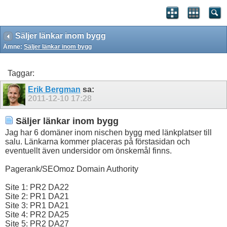
Säljer länkar inom bygg
Ämne:
Säljer länkar inom bygg
Taggar:
Erik Bergman
sa:
2011-12-10
17:28
Säljer länkar inom bygg
Jag har 6 domäner inom nischen bygg med länkplatser till
salu. Länkarna kommer placeras på förstasidan och
eventuellt även undersidor om önskemål finns.
Pagerank/SEOmoz Domain Authority
Site 1: PR2 DA22
Site 2: PR1 DA21
Site 3: PR1 DA21
Site 4: PR2 DA25
Site 5: PR2 DA27