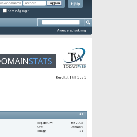
Hjälp
Kom ihåg mig?
Avancerad sökning
Resultat 1 till 1 av 1
#1
Reg.datum
feb 2008
Ort
Danmark
Inlägg
21