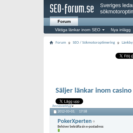
Sveriges led
sökmotoroptim
Forum
Viktiga länkar inom SEO
Nya inlägg
Forum
SEO / Sökmotoroptimering
Länkby
Säljer länkar inom casin
Ämnesverktyg
2012-03-03,
17:58
PokerXperten
Behöver bekräfta sin e-postadress