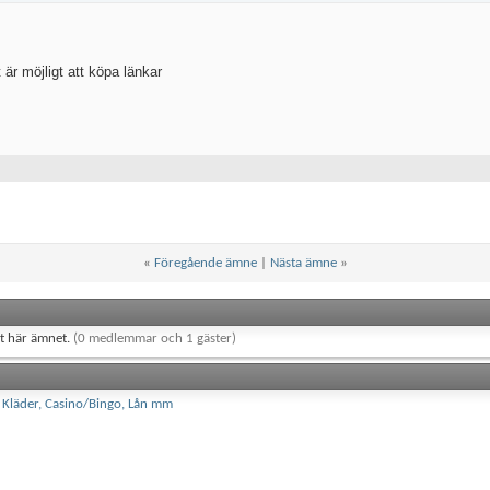
 är möjligt att köpa länkar
«
Föregående ämne
|
Nästa ämne
»
et här ämnet.
(0 medlemmar och 1 gäster)
r, Kläder, Casino/Bingo, Lån mm