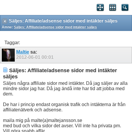
Säljes: Affiliate/adsense sidor med intäkter säljes
Ämne:
Säljes: Affiliate/adsense sidor med intäkter säljes
Taggar:
Maltie
sa:
2012-06-01
00:01
Säljes: Affiliate/adsense sidor med intäkter
säljes
Säljes några affiliate sidor med intäkter. Då jag säljer av alla
mindre sidor jag har. Då jag ändå inte har tid att jobba med
dem.
De har i princip endast organisk trafik och intäkterna är från
affiliatenätverk och adsense.
maila mig på malte(a)maltejansson.se
med bud och vilka sidor det avser. Vill inte ha privata pm.
Vill göra snabb affär.