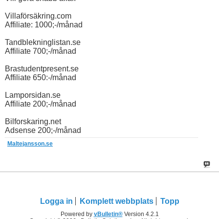
Villaförsäkring.com
Affiliate: 1000;-/månad
Tandblekninglistan.se
Affiliate 700;-/månad
Brastudentpresent.se
Affiliate 650:-/månad
Lamporsidan.se
Affiliate 200;-/månad
Bilforskaring.net
Adsense 200;-/månad
Maltejansson.se
Logga in
Komplett webbplats
Topp
Powered by
vBulletin®
Version 4.2.1