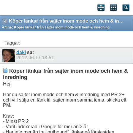
Köper länkar från sajter inom mode och hem & inredning
Ämne:
Köper länkar från sajter inom mode och hem & inredning
Taggar:
daki
sa:
2012-06-17
18:51
Köper länkar från sajter inom mode och hem &
inredning
Hej,
Har du sajter inom mode och hem & inredning med PR 2+
och vill sälja en länk till sajter inom samma tema, skicka ett
PM.
Krav:
- Minst PR 2
- Varit indexerad i Google för mer än 3 år
- Har inte mer än tre "outbound" länkar på förstasidan