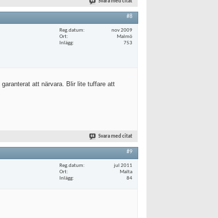
Svara med citat
#8
Reg.datum
nov 2009
Ort
Malmö
Inlägg
753
ranterat att närvara. Blir lite tuffare att
Svara med citat
#9
Reg.datum
jul 2011
Ort
Malta
Inlägg
84