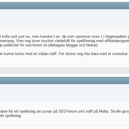
att kolla runt just nu, men kanske t.ex. de som sponsrar sswc ( i högerspal
nemang. Vore nog även mycket värdefullt för spelföretag med affiliateprogram 
 publicitet för seo-forum.se (deltagare bloggar och länkar).
 kunna locka med en sådan träff. För räcker nog inte bara med er svenskar
idare för ett spelbolag att synas på SEO-forum.se's träff på Malta. Skulle gis
ett spelbolag.