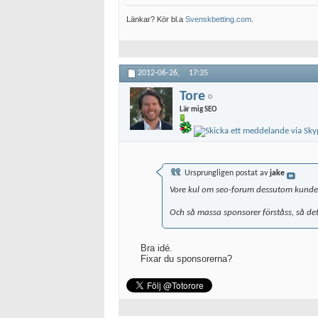
Länkar? Kör bl.a
Svenskbetting.com
.
2012-06-26,
17:35
Tore
Lär mig SEO
Ursprungligen postat av
jake
Vore kul om seo-forum dessutom kunde or
Och så massa sponsorer förståss, så det
Bra idé.
Fixar du sponsorerna?