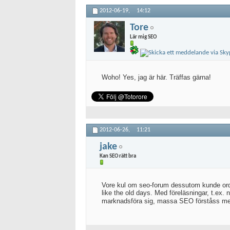
2012-06-19,
14:12
Tore
Lär mig SEO
Woho! Yes, jag är här. Träffas gärna!
2012-06-26,
11:21
jake
Kan SEO rätt bra
Vore kul om seo-forum dessutom kunde ordna 
like the old days. Med föreläsningar, t.ex.
marknadsföra sig, massa SEO förståss men