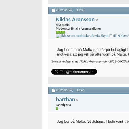
2012-06-26,
12:05
Niklas Aronsson
SEO-proffs
Moderator för alla forumsektioner
Jag bor inte på Malta men är på behagligt fl
motivera att jag vill på afterwork på Malta,
Senast redigerat av Niklas Aronsson den 2012-06-26 
2012-06-26,
13:46
barthan
Lär mig SEO
Jag bor på Malta, St Julians. Hade varit trev