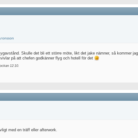
ygavstånd. Skulle det bli ett större möte, likt det jake nämner, så kommer jag ga
 tvivlar på att chefen godkänner flyg och hotell för det
klockan
12:10
.
ligt med en träff eller afterwork.