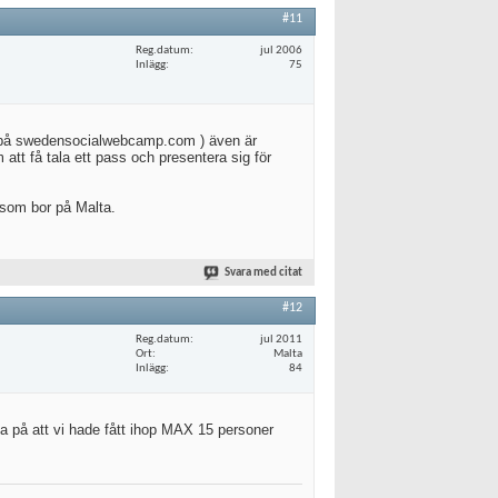
#11
Reg.datum
jul 2006
Inlägg
75
ten på swedensocialwebcamp.com ) även är
att få tala ett pass och presentera sig för
 som bor på Malta.
Svara med citat
#12
Reg.datum
jul 2011
Ort
Malta
Inlägg
84
sa på att vi hade fått ihop MAX 15 personer