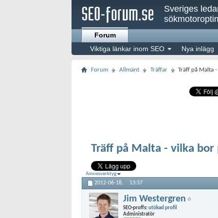
Sveriges led
sökmotoroptim
Forum
Viktiga länkar inom SEO
Nya inlägg
Forum
Allmänt
Träffar
Träff på Malta -
Träff på Malta - vilka bo
Ämnesverktyg
2012-06-18,
13:37
Jim Westergren
SEO-proffs:
utökad profil
Administratör