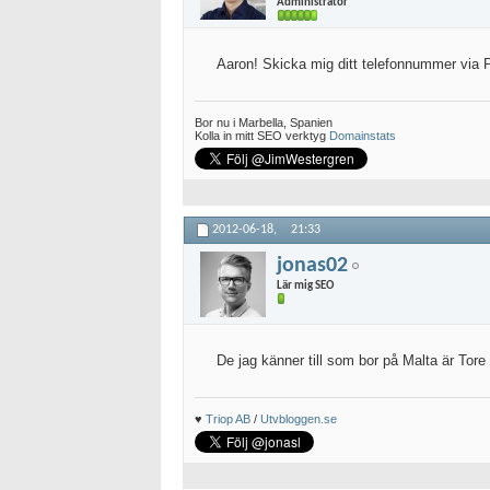
Administratör
Aaron! Skicka mig ditt telefonnummer via 
Bor nu i Marbella, Spanien
Kolla in mitt SEO verktyg
Domainstats
2012-06-18,
21:33
jonas02
Lär mig SEO
De jag känner till som bor på Malta är Tor
♥
Triop AB
/
Utvbloggen.se