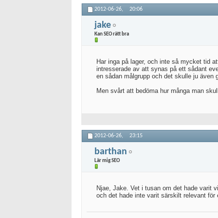
2012-06-26,
20:06
jake
Kan SEO rätt bra
Har inga på lager, och inte så mycket tid 
intresserade av att synas på ett sådant eve
en sådan målgrupp och det skulle ju även ge
Men svårt att bedöma hur många man skulle
2012-06-26,
23:15
barthan
Lär mig SEO
Njae, Jake. Vet i tusan om det hade varit v
och det hade inte varit särskilt relevant för 