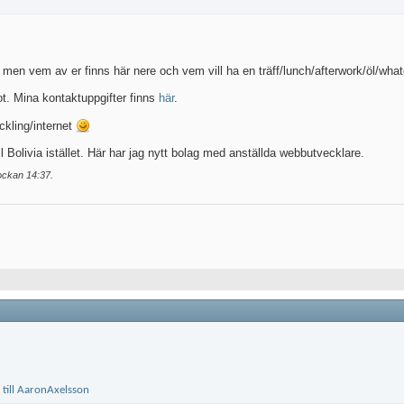
 men vem av er finns här nere och vem vill ha en träff/lunch/afterwork/öl/wha
ot. Mina kontaktuppgifter finns
här
.
kling/internet
ll Bolivia istället. Här har jag nytt bolag med anställda webbutvecklare.
lockan
14:37
.