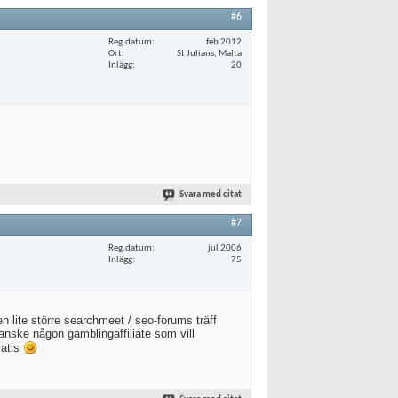
#6
Reg.datum
feb 2012
Ort
St Julians, Malta
Inlägg
20
Svara med citat
#7
Reg.datum
jul 2006
Inlägg
75
n lite större searchmeet / seo-forums träff
kanske någon gamblingaffiliate som vill
ratis