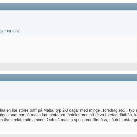
en lite större träff på Malta, typ 2-3 dagar med mingel, föredrag etc... typ e
 någon som bor på malta kan prata om fördelar med att driva företag därifrån, 
 även relaterade ämnen. Och så massa sponsorer förståss, så det kostar g