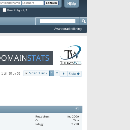
Hjälp
Kom ihåg mig?
Avancerad sökning
Sidan 1 av 2
1
2
 1 till 30 av 35
Sista
#1
Reg.datum
feb 2006
Ort
Täby
Inlägg
2 728