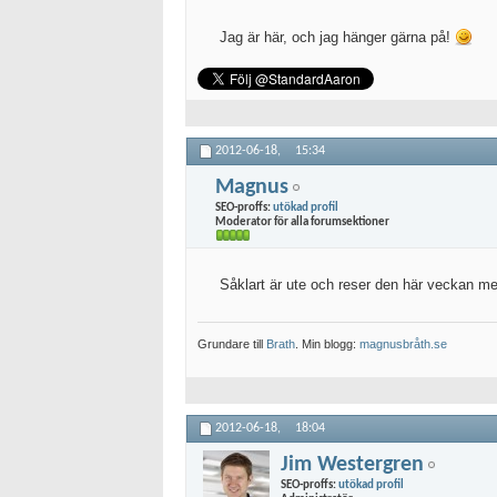
Jag är här, och jag hänger gärna på!
2012-06-18,
15:34
Magnus
SEO-proffs:
utökad profil
Moderator för alla forumsektioner
Såklart är ute och reser den här veckan me
Grundare till
Brath
. Min blogg:
magnusbråth.se
2012-06-18,
18:04
Jim Westergren
SEO-proffs:
utökad profil