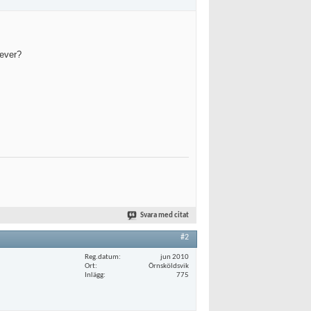
tever?
Svara med citat
#2
Reg.datum
jun 2010
Ort
Örnsköldsvik
Inlägg
775