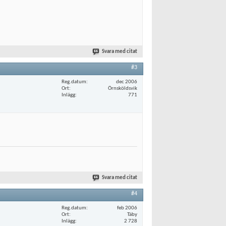
Svara med citat
#3
Reg.datum
dec 2006
Ort
Örnsköldsvik
Inlägg
771
Svara med citat
#4
Reg.datum
feb 2006
Ort
Täby
Inlägg
2 728