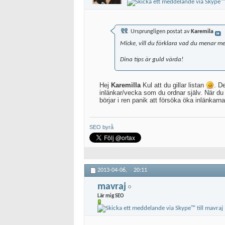
Ursprungligen postat av
Karemila
Micke, vill du förklara vad du menar me
Dina tips är guld värda!
Hej
Karemilla
Kul att du gillar listan
. D
inlänkar/vecka som du ordnar själv. När du 
börjar i ren panik att försöka öka inlänkar
SEO byrå
2013-04-06,
20:11
mavraj
Lär mig SEO