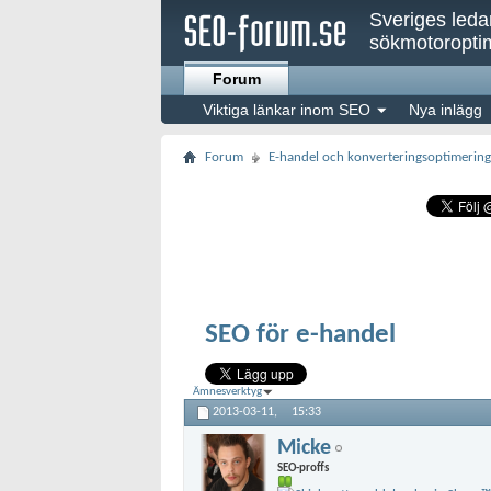
Sveriges led
sökmotoroptim
Forum
Viktiga länkar inom SEO
Nya inlägg
Forum
E-handel och konverteringsoptimering
SEO för e-handel
Ämnesverktyg
2013-03-11,
15:33
Micke
SEO-proffs