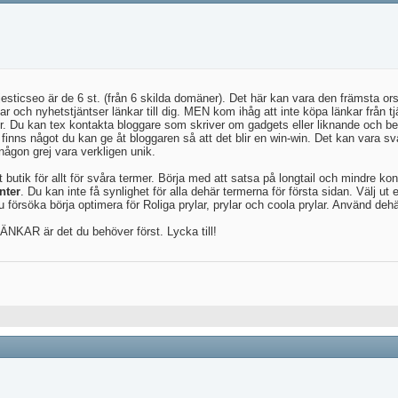
ajesticseo är de 6 st. (från 6 skilda domäner). Det här kan vara den främsta ors
r och nyhetstjäntser länkar till dig. MEN kom ihåg att inte köpa länkar från tj
er. Du kan tex kontakta bloggare som skriver om gadgets eller liknande och be
nns något du kan ge åt bloggaren så att det blir en win-win. Det kan vara svårt
någon grej vara verkligen unik.
 butik för allt för svåra termer. Börja med att satsa på longtail och mindre ko
nter
. Du kan inte få synlighet för alla dehär termerna för första sidan. Välj ut 
 försöka börja optimera för Roliga prylar, prylar och coola prylar. Använd dehär
NKAR är det du behöver först. Lycka till!