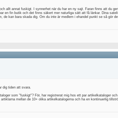
och allt annat fuskigt. I synnerhet när du har en ny sajt. Faran finns att du g
 en fin butik och det finns säkert mer naturliga sätt att få länkar. Dina satel
m, de kan bara skada dig. Om du inte är medlem i ehandel punkt se så gör det
 dig tiden att svara.
taloger som "fuskigt"? För, har registrerat mig hos ett par artikelkataloger och
artiklarna mellan de 10+ olika artikelkatalogerna och ha en kontinuerlig tillströ