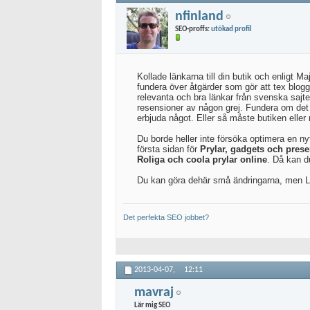
nfinland
SEO-proffs:
utökad profil
Kollade länkarna till din butik och enligt M
fundera över åtgärder som gör att tex blogga
relevanta och bra länkar från svenska sajt
resensioner av någon grej. Fundera om det fi
erbjuda något. Eller så måste butiken eller 
Du borde heller inte försöka optimera en nyt
första sidan för
Prylar, gadgets och prese
Roliga och coola prylar online
. Då kan du
Du kan göra dehär små ändringarna, men LÄ
Det perfekta SEO jobbet?
2013-04-07,
12:11
mavraj
Lär mig SEO