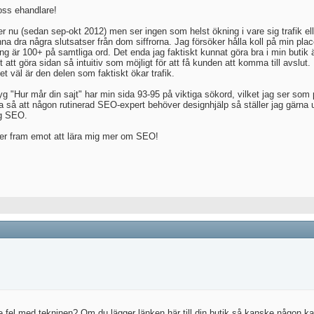
 oss ehandlare!
r nu (sedan sep-okt 2012) men ser ingen som helst ökning i vare sig trafik elle
 kunna dra några slutsatser från dom siffrorna. Jag försöker hålla koll på min p
ng är 100+ på samtliga ord. Det enda jag faktiskt kunnat göra bra i min butik
 att göra sidan så intuitiv som möjligt för att få kunden att komma till avslut
et väl är den delen som faktiskt ökar trafik.
g "Hur mår din sajt" har min sida 93-95 på viktiga sökord, vilket jag ser som
 så att någon rutinerad SEO-expert behöver designhjälp så ställer jag gärna up
ing SEO.
h ser fram emot att lära mig mer om SEO!
fel med tekninen? Om du lägger länken här till din butik så kanske någon k