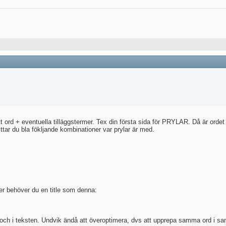
ett ord + eventuella tilläggstermer. Tex din första sida för PRYLAR. Då är orde
ttar du bla fökljande kombinationer var prylar är med.
ner behöver du en title som denna:
och i teksten. Undvik ändå att överoptimera, dvs att upprepa samma ord i sa