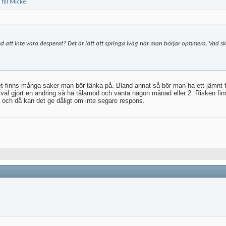
d att inte vara desperat? Det är lätt att springa iväg när man börjar optimera. Vad
et finns många saker man bör tänka på. Bland annat så bör man ha ett jämnt fl
väl gjort en ändring så ha tålamod och vänta någon månad eller 2. Risken finn
na och då kan det ge dåligt om inte segare respons.