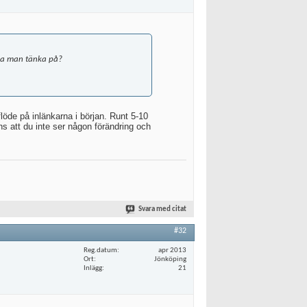
 ska man tänka på?
öde på inlänkarna i början. Runt 5-10
s att du inte ser någon förändring och
Svara med citat
#32
Reg.datum
apr 2013
Ort
Jönköping
Inlägg
21