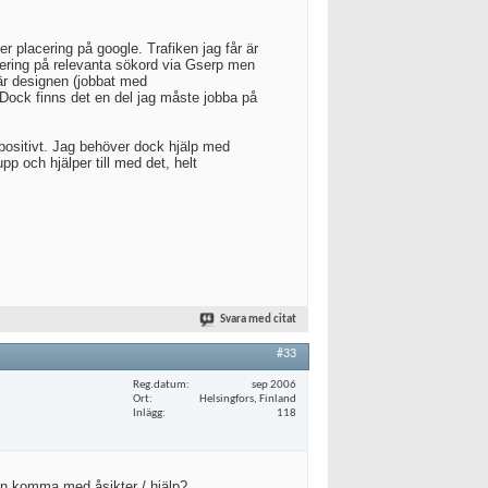
r placering på google. Trafiken jag får är
lacering på relevanta sökord via Gserp men
 är designen (jobbat med
. Dock finns det en del jag måste jobba på
 positivt. Jag behöver dock hjälp med
p och hjälper till med det, helt
Svara med citat
#33
Reg.datum
sep 2006
Ort
Helsingfors, Finland
Inlägg
118
an komma med åsikter / hjälp?