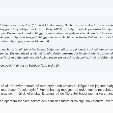
gt Majesticseo är de 6 st. (från 6 skilda domäner). Det här kan vara den främsta orsake
loggar och nyhetstjäntser länkar till dig. MEN kom ihåg att inte köpa länkar från tjä
ajter. Du kan tex kontakta bloggare som skriver om gadgets eller liknande och be dem
et finns något du kan ge åt bloggaren så att det blir en win-win. Det kan vara svårt 
n eller någon grej vara verkligen unik.
n nyt butik för allt för svåra termer. Börja med att satsa på longtail och mindre konk
esenter
. Du kan inte få synlighet för alla dehär termerna för första sidan. Välj ut en re
du försöka börja optimera för Roliga prylar, prylar och coola prylar. Använd dehär i ti
 LÄNKAR är det du behöver först. Lycka till!
på allt för svåra termer, så som prylar och presenter. Något som jag inte riktig
beta med frasen "coola prylar". Hur jobbar jag med just de orden onsite respektiv
g grad som möjligt, eller ska H1 taggar på de (få) satellitsidor jag har vara nå
 kan optimera för olika sökord och som dessutom är väldigt lika varandra, exemp