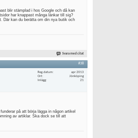
enast blir stämplad i hos Google och då kan
itsidor har knappast många länkar till sig?
. Där kan du berätta om din nya butik och
Svara med citat
#38
Reg.datum
apr 2013
Ort
Jönköping
Inlägg
21
 funderar på att börja lägga in någon artikel
mning av artiklar. Ska dock se till att