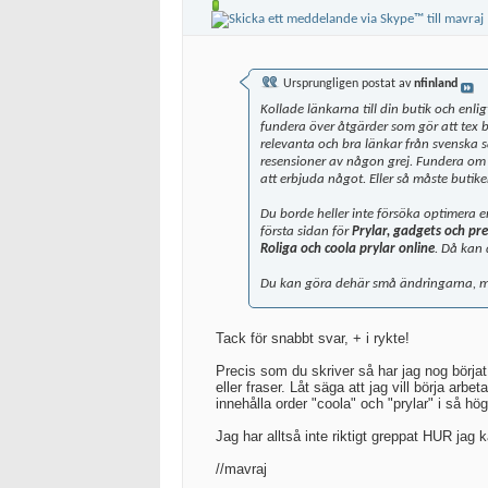
Ursprungligen postat av
nfinland
Kollade länkarna till din butik och enli
fundera över åtgärder som gör att tex b
relevanta och bra länkar från svenska s
resensioner av någon grej. Fundera om d
att erbjuda något. Eller så måste butike
Du borde heller inte försöka optimera e
första sidan för
Prylar, gadgets och pr
Roliga och coola prylar online
. Då kan 
Du kan göra dehär små ändringarna, men
Tack för snabbt svar, + i rykte!
Precis som du skriver så har jag nog börjat 
eller fraser. Låt säga att jag vill börja ar
innehålla order "coola" och "prylar" i så hö
Jag har alltså inte riktigt greppat HUR jag
//mavraj