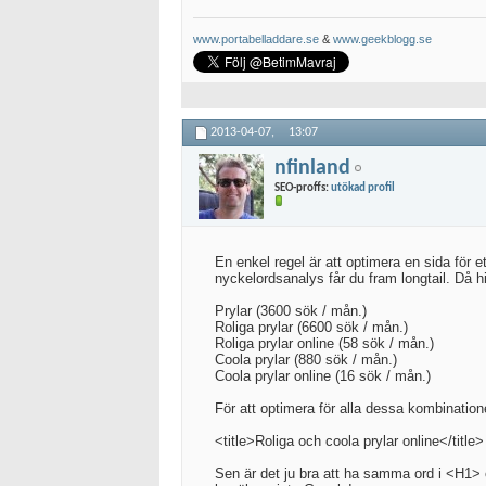
www.portabelladdare.se
&
www.geekblogg.se
2013-04-07,
13:07
nfinland
SEO-proffs:
utökad profil
En enkel regel är att optimera en sida för 
nyckelordsanalys får du fram longtail. Då hi
Prylar (3600 sök / mån.)
Roliga prylar (6600 sök / mån.)
Roliga prylar online (58 sök / mån.)
Coola prylar (880 sök / mån.)
Coola prylar online (16 sök / mån.)
För att optimera för alla dessa kombinatio
<title>Roliga och coola prylar online</title>
Sen är det ju bra att ha samma ord i <H1> 