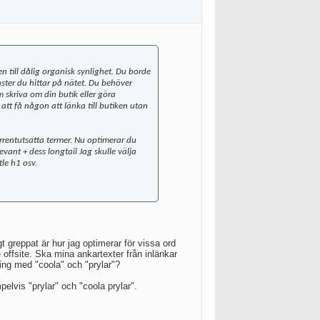
n till dålig organisk synlighet. Du borde
nster du hittar på nätet. Du behöver
 skriva om din butik eller göra
att få någon att länka till butiken utan
urrentutsatta termer. Nu optimerar du
levant + dess longtail Jag skulle välja
tle h1 osv.
t greppat är hur jag optimerar för vissa ord
e offsite. Ska mina ankartexter från inlänkar
nting med "coola" och "prylar"?
elvis "prylar" och "coola prylar".