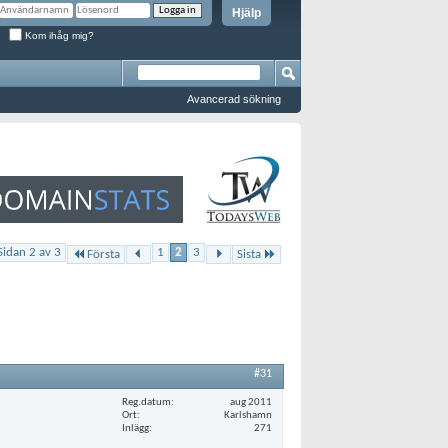
Hjälp
Kom ihåg mig?
Avancerad sökning
Sidan 2 av 3
1
2
3
Första
Sista
#31
Reg.datum
aug 2011
Ort
Karlshamn
Inlägg
271