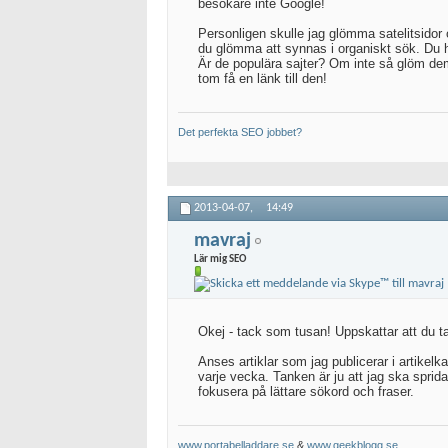
besökare inte Google!
Personligen skulle jag glömma satelitsidor 
du glömma att synnas i organiskt sök. Du har
Är de populära sajter? Om inte så glöm de
tom få en länk till den!
Det perfekta SEO jobbet?
2013-04-07,
14:49
mavraj
Lär mig SEO
Okej - tack som tusan! Uppskattar att du tar
Anses artiklar som jag publicerar i artikelka
varje vecka. Tanken är ju att jag ska sprida 
fokusera på lättare sökord och fraser.
www.portabelladdare.se
&
www.geekblogg.se