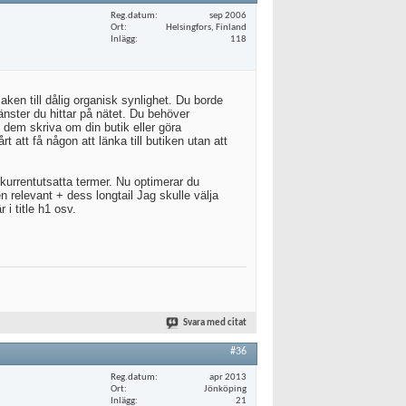
Reg.datum
sep 2006
Ort
Helsingfors, Finland
Inlägg
118
aken till dålig organisk synlighet. Du borde
änster du hittar på nätet. Du behöver
 dem skriva om din butik eller göra
 att få någon att länka till butiken utan att
nkurrentutsatta termer. Nu optimerar du
en relevant + dess longtail Jag skulle välja
 i title h1 osv.
Svara med citat
#36
Reg.datum
apr 2013
Ort
Jönköping
Inlägg
21