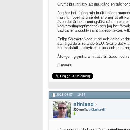
Grymt bra initiativ att dra igång en tråd för
Jag har haft igång min butik i några månade
nästintill obefintlig så det är omöjligt att
även det är helt meningslöst då min placeri
konverteringsoptimering) och jag har försökt
vad gäller produkt- samt kategoritexter, vilk
Enligt Sökmotorkonsult.se och deras verkty
samtliga delar rörande SEO. Skulle det vara
kostnadsfritt, i utbyte mot tips och trix kr
Återigen, grymt bra initiativ till tråden oc
// mavraj
2013-04-07,
10:54
nfinland
SEO-proffs:
utökad profil
Låter som om du hade något grungläggande 