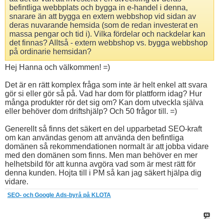
befintliga webbplats och bygga in e-handel i denna,
snarare än att bygga en extern webbshop vid sidan av
deras nuvarande hemsida (som de redan investerat en
massa pengar och tid i). Vilka fördelar och nackdelar kan
det finnas? Alltså - extern webbshop vs. bygga webbshop
på ordinarie hemsidan?
Hej Hanna och välkommen! =)
Det är en rätt komplex fråga som inte är helt enkel att svara
gör si eller gör så på. Vad har dom för plattform idag? Hur
många produkter rör det sig om? Kan dom utveckla själva
eller behöver dom driftshjälp? Och 50 frågor till. =)
Generellt så finns det säkert en del upparbetad SEO-kraft
om kan användas genom att använda den befintliga
domänen så rekommendationen normalt är att jobba vidare
med den domänen som finns. Men man behöver en mer
helhetsbild för att kunna avgöra vad som är mest rätt för
denna kunden. Hojta till i PM så kan jag säkert hjälpa dig
vidare.
SEO- och Google Ads-byrå på KLOTA