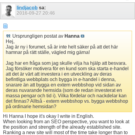
lindjacob
sa:
2016-09-27
20:46
Ursprungligen postat av
Hanna
Hej,
Jag är ny i forumet, så är inte helt säker på att det här
hamnar på rätt ställe, vägled mig gärna!
Jag har en fråga som jag skulle vilja ha hjälp att besvara.
Jag försöker motivera för en kund som ska starta e-handel
att det är värt att investera i en utveckling av deras
befintliga webbplats och bygga in e-handel i denna,
snarare än att bygga en extern webbshop vid sidan av
deras nuvarande hemsida (som de redan investerat en
massa pengar och tid i). Vilka fördelar och nackdelar kan
det finnas? Alltså - extern webbshop vs. bygga webbshop
på ordinarie hemsidan?
Hi Hanna I hope it's okay I write in English.
When looking from an SEO perspective, you want to look at
the position and strength of the already established site.
Ranking a new site will most of the time take longer than to