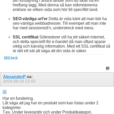
din försäljning i andra länder som du skall ha en
hreflang tagg. Med denna så kan sökmotorerna
enklare se vilken sida som hör till specifikt land.
SEO-vänliga url'er
Detta är vida känt att man bör ha
seo-vänliga webbadresser. Till exempel att man inte
har med sessionsid'n, understreck med mera.
SSL certifikat
Sökmotorer vill ha ett säkert internet,
och detta speciellt för e-handel då man oftast sparar
viktig och känslig information. Med ett SSL certifikat så
är det ett sät att säga att din sida är säker.
SEO byrå
AlexanderP
sa:
2018-09-19
23:43
Har en fundering.
Låt säga att jag har en produkt som kan listas under 2
kategorier.
T.ex. Under leverantör och under Produktkategori.