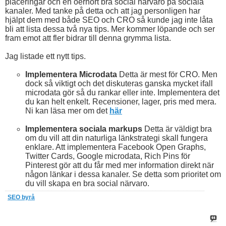
placeringar och en oerhört bra social närvaro på sociala
kanaler. Med tanke på detta och att jag personligen har
hjälpt dem med både SEO och CRO så kunde jag inte låta
bli att lista dessa två nya tips. Mer kommer löpande och ser
fram emot att fler bidrar till denna grymma lista.
Jag listade ett nytt tips.
Implementera Microdata
Detta är mest för CRO. Men
dock så viktigt och det diskuteras ganska mycket ifall
microdata gör så du rankar eller inte. Implementera det
du kan helt enkelt. Recensioner, lager, pris med mera.
Ni kan läsa mer om det
här
Implementera sociala markups
Detta är väldigt bra
om du vill att din naturliga länkstrategi skall fungera
enklare. Att implementera Facebook Open Graphs,
Twitter Cards, Google microdata, Rich Pins för
Pinterest gör att du får med mer information direkt när
någon länkar i dessa kanaler. Se detta som prioritet om
du vill skapa en bra social närvaro.
SEO byrå