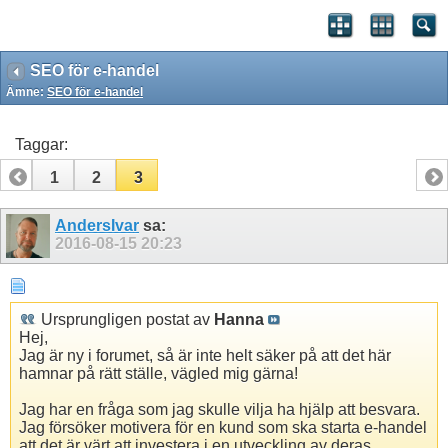
SEO för e-handel
Ämne:
SEO för e-handel
Taggar:
1
2
3
AndersIvar
sa:
2016-08-15
20:23
Ursprungligen postat av
Hanna
Hej,
Jag är ny i forumet, så är inte helt säker på att det här
hamnar på rätt ställe, vägled mig gärna!
Jag har en fråga som jag skulle vilja ha hjälp att besvara.
Jag försöker motivera för en kund som ska starta e-handel
att det är värt att investera i en utveckling av deras