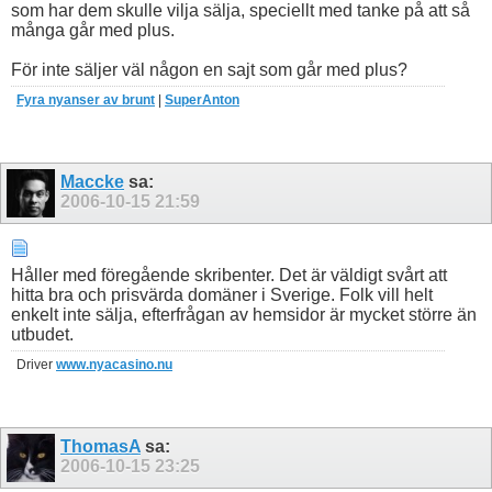
som har dem skulle vilja sälja, speciellt med tanke på att så
många går med plus.
För inte säljer väl någon en sajt som går med plus?
Fyra nyanser av brunt
|
SuperAnton
Maccke
sa:
2006-10-15
21:59
Håller med föregående skribenter. Det är väldigt svårt att
hitta bra och prisvärda domäner i Sverige. Folk vill helt
enkelt inte sälja, efterfrågan av hemsidor är mycket större än
utbudet.
Driver
www.nyacasino.nu
ThomasA
sa:
2006-10-15
23:25