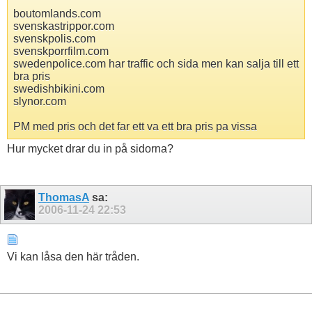
boutomlands.com
svenskastrippor.com
svenskpolis.com
svenskporrfilm.com
swedenpolice.com har traffic och sida men kan salja till ett
bra pris
swedishbikini.com
slynor.com
PM med pris och det far ett va ett bra pris pa vissa
Hur mycket drar du in på sidorna?
ThomasA
sa:
2006-11-24
22:53
Vi kan låsa den här tråden.