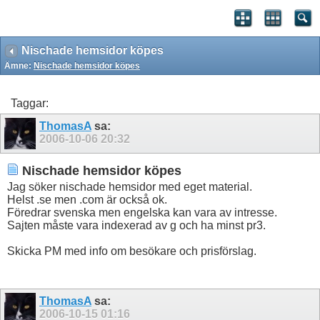
Nischade hemsidor köpes
Ämne:
Nischade hemsidor köpes
Taggar:
ThomasA
sa:
2006-10-06
20:32
Nischade hemsidor köpes
Jag söker nischade hemsidor med eget material.
Helst .se men .com är också ok.
Föredrar svenska men engelska kan vara av intresse.
Sajten måste vara indexerad av g och ha minst pr3.
Skicka PM med info om besökare och prisförslag.
ThomasA
sa:
2006-10-15
01:16