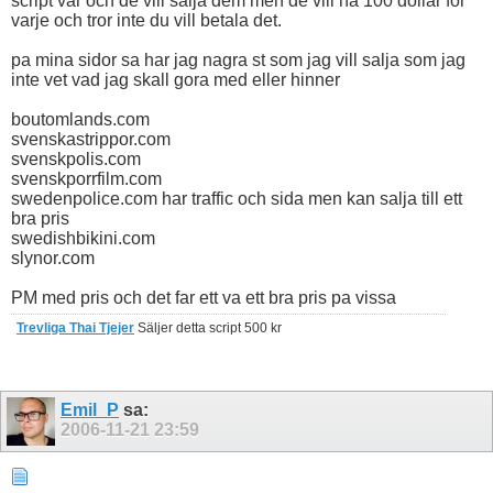
script var och de vill salja dem men de vill ha 100 dollar for
varje och tror inte du vill betala det.
pa mina sidor sa har jag nagra st som jag vill salja som jag
inte vet vad jag skall gora med eller hinner
boutomlands.com
svenskastrippor.com
svenskpolis.com
svenskporrfilm.com
swedenpolice.com har traffic och sida men kan salja till ett
bra pris
swedishbikini.com
slynor.com
PM med pris och det far ett va ett bra pris pa vissa
Trevliga Thai Tjejer
Säljer detta script 500 kr
Emil_P
sa:
2006-11-21
23:59