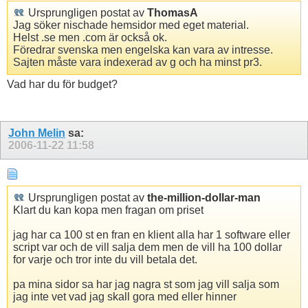
Ursprungligen postat av
ThomasA
Jag söker nischade hemsidor med eget material.
Helst .se men .com är också ok.
Föredrar svenska men engelska kan vara av intresse.
Sajten måste vara indexerad av g och ha minst pr3.
Vad har du för budget?
John Melin
sa:
2006-11-22
11:58
Ursprungligen postat av
the-million-dollar-man
Klart du kan kopa men fragan om priset
jag har ca 100 st en fran en klient alla har 1 software eller
script var och de vill salja dem men de vill ha 100 dollar
for varje och tror inte du vill betala det.
pa mina sidor sa har jag nagra st som jag vill salja som
jag inte vet vad jag skall gora med eller hinner