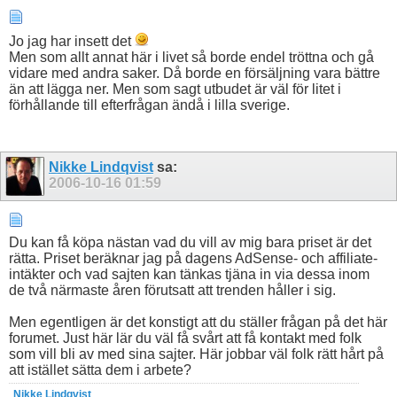
Jo jag har insett det
Men som allt annat här i livet så borde endel tröttna och gå
vidare med andra saker. Då borde en försäljning vara bättre
än att lägga ner. Men som sagt utbudet är väl för litet i
förhållande till efterfrågan ändå i lilla sverige.
Nikke Lindqvist
sa:
2006-10-16
01:59
Du kan få köpa nästan vad du vill av mig bara priset är det
rätta. Priset beräknar jag på dagens AdSense- och affiliate-
intäkter och vad sajten kan tänkas tjäna in via dessa inom
de två närmaste åren förutsatt att trenden håller i sig.
Men egentligen är det konstigt att du ställer frågan på det här
forumet. Just här lär du väl få svårt att få kontakt med folk
som vill bli av med sina sajter. Här jobbar väl folk rätt hårt på
att istället sätta dem i arbete?
Nikke
Lindqvist