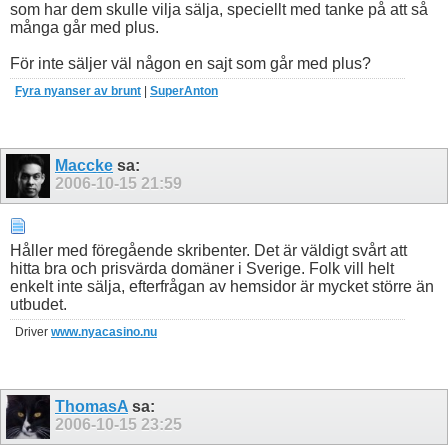
som har dem skulle vilja sälja, speciellt med tanke på att så
många går med plus.
För inte säljer väl någon en sajt som går med plus?
Fyra nyanser av brunt
|
SuperAnton
Maccke
sa:
2006-10-15
21:59
Håller med föregående skribenter. Det är väldigt svårt att
hitta bra och prisvärda domäner i Sverige. Folk vill helt
enkelt inte sälja, efterfrågan av hemsidor är mycket större än
utbudet.
Driver
www.nyacasino.nu
ThomasA
sa:
2006-10-15
23:25