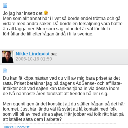
Jo jag har insett det
Men som allt annat här i livet så borde endel tröttna och gå
vidare med andra saker. Då borde en försäljning vara bättre
än att lägga ner. Men som sagt utbudet är väl för litet i
förhållande till efterfrågan ändå i lilla sverige.
Nikke Lindqvist
sa:
2006-10-16
01:59
Du kan få köpa nästan vad du vill av mig bara priset är det
rätta. Priset beräknar jag på dagens AdSense- och affiliate-
intäkter och vad sajten kan tänkas tjäna in via dessa inom
de två närmaste åren förutsatt att trenden håller i sig.
Men egentligen är det konstigt att du ställer frågan på det här
forumet. Just här lär du väl få svårt att få kontakt med folk
som vill bli av med sina sajter. Här jobbar väl folk rätt hårt på
att istället sätta dem i arbete?
Nikke
Lindqvist