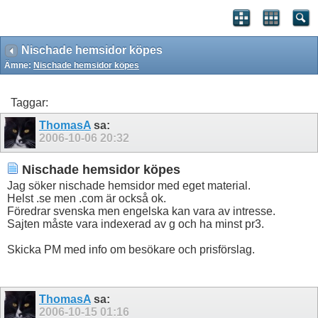
Nischade hemsidor köpes
Ämne:
Nischade hemsidor köpes
Taggar:
ThomasA
sa:
2006-10-06
20:32
Nischade hemsidor köpes
Jag söker nischade hemsidor med eget material.
Helst .se men .com är också ok.
Föredrar svenska men engelska kan vara av intresse.
Sajten måste vara indexerad av g och ha minst pr3.
Skicka PM med info om besökare och prisförslag.
ThomasA
sa:
2006-10-15
01:16