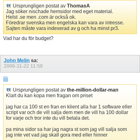
Ursprungligen postat av
ThomasA
Jag söker nischade hemsidor med eget material.
Helst .se men .com är också ok.
Föredrar svenska men engelska kan vara av intresse.
Sajten måste vara indexerad av g och ha minst pr3.
Vad har du för budget?
John Melin
sa:
2006-11-22
11:58
Ursprungligen postat av
the-million-dollar-man
Klart du kan kopa men fragan om priset
jag har ca 100 st en fran en klient alla har 1 software eller
script var och de vill salja dem men de vill ha 100 dollar
for varje och tror inte du vill betala det.
pa mina sidor sa har jag nagra st som jag vill salja som
jag inte vet vad jag skall gora med eller hinner