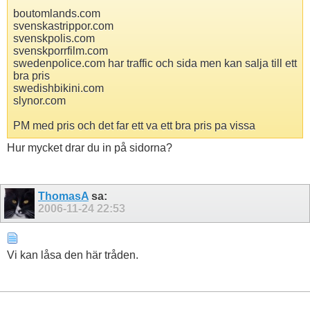
boutomlands.com
svenskastrippor.com
svenskpolis.com
svenskporrfilm.com
swedenpolice.com har traffic och sida men kan salja till ett
bra pris
swedishbikini.com
slynor.com
PM med pris och det far ett va ett bra pris pa vissa
Hur mycket drar du in på sidorna?
ThomasA
sa:
2006-11-24
22:53
Vi kan låsa den här tråden.