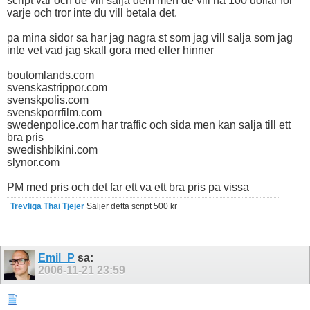
script var och de vill salja dem men de vill ha 100 dollar for
varje och tror inte du vill betala det.
pa mina sidor sa har jag nagra st som jag vill salja som jag
inte vet vad jag skall gora med eller hinner
boutomlands.com
svenskastrippor.com
svenskpolis.com
svenskporrfilm.com
swedenpolice.com har traffic och sida men kan salja till ett
bra pris
swedishbikini.com
slynor.com
PM med pris och det far ett va ett bra pris pa vissa
Trevliga Thai Tjejer
Säljer detta script 500 kr
Emil_P
sa:
2006-11-21
23:59