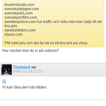
boutomlands.com
svenskastrippor.com
svenskpolis.com
svenskporrfilm.com
swedenpolice.com har traffic och sida men kan salja till ett
bra pris
swedishbikini.com
slynor.com
PM med pris och det far ett va ett bra pris pa vissa
Hur mycket drar du in på sidorna?
ThomasA
sa:
2006-11-24
22:53
Vi kan låsa den här tråden.