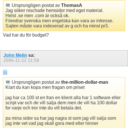
Ursprungligen postat av
ThomasA
Jag söker nischade hemsidor med eget material.
Helst .se men .com är också ok.
Föredrar svenska men engelska kan vara av intresse.
Sajten måste vara indexerad av g och ha minst pr3.
Vad har du för budget?
John Melin
sa:
2006-11-22
11:58
Ursprungligen postat av
the-million-dollar-man
Klart du kan kopa men fragan om priset
jag har ca 100 st en fran en klient alla har 1 software eller
script var och de vill salja dem men de vill ha 100 dollar
for varje och tror inte du vill betala det.
pa mina sidor sa har jag nagra st som jag vill salja som
jag inte vet vad jag skall gora med eller hinner