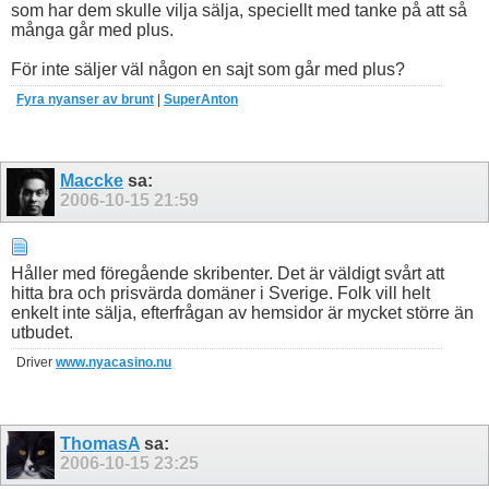
som har dem skulle vilja sälja, speciellt med tanke på att så
många går med plus.
För inte säljer väl någon en sajt som går med plus?
Fyra nyanser av brunt
|
SuperAnton
Maccke
sa:
2006-10-15
21:59
Håller med föregående skribenter. Det är väldigt svårt att
hitta bra och prisvärda domäner i Sverige. Folk vill helt
enkelt inte sälja, efterfrågan av hemsidor är mycket större än
utbudet.
Driver
www.nyacasino.nu
ThomasA
sa:
2006-10-15
23:25