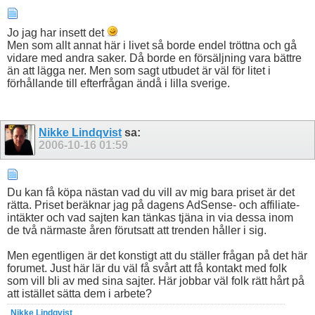
Jo jag har insett det
Men som allt annat här i livet så borde endel tröttna och gå
vidare med andra saker. Då borde en försäljning vara bättre
än att lägga ner. Men som sagt utbudet är väl för litet i
förhållande till efterfrågan ändå i lilla sverige.
Nikke Lindqvist
sa:
2006-10-16
01:59
Du kan få köpa nästan vad du vill av mig bara priset är det
rätta. Priset beräknar jag på dagens AdSense- och affiliate-
intäkter och vad sajten kan tänkas tjäna in via dessa inom
de två närmaste åren förutsatt att trenden håller i sig.
Men egentligen är det konstigt att du ställer frågan på det här
forumet. Just här lär du väl få svårt att få kontakt med folk
som vill bli av med sina sajter. Här jobbar väl folk rätt hårt på
att istället sätta dem i arbete?
Nikke
Lindqvist