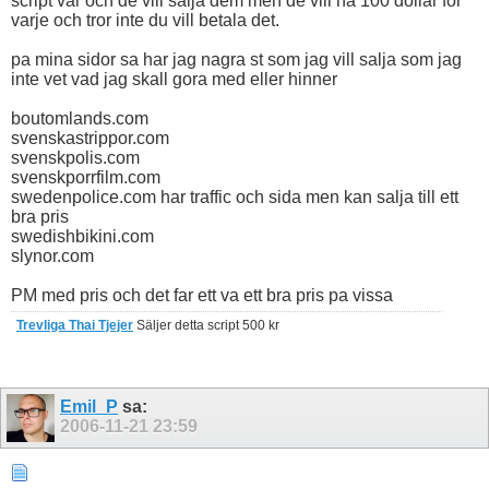
script var och de vill salja dem men de vill ha 100 dollar for
varje och tror inte du vill betala det.
pa mina sidor sa har jag nagra st som jag vill salja som jag
inte vet vad jag skall gora med eller hinner
boutomlands.com
svenskastrippor.com
svenskpolis.com
svenskporrfilm.com
swedenpolice.com har traffic och sida men kan salja till ett
bra pris
swedishbikini.com
slynor.com
PM med pris och det far ett va ett bra pris pa vissa
Trevliga Thai Tjejer
Säljer detta script 500 kr
Emil_P
sa:
2006-11-21
23:59