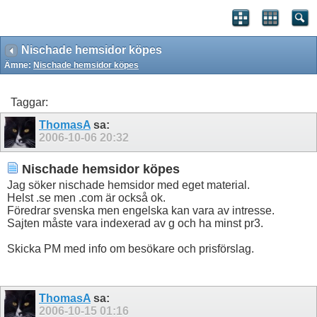
Nischade hemsidor köpes
Ämne:
Nischade hemsidor köpes
Taggar:
ThomasA
sa:
2006-10-06
20:32
Nischade hemsidor köpes
Jag söker nischade hemsidor med eget material.
Helst .se men .com är också ok.
Föredrar svenska men engelska kan vara av intresse.
Sajten måste vara indexerad av g och ha minst pr3.
Skicka PM med info om besökare och prisförslag.
ThomasA
sa:
2006-10-15
01:16