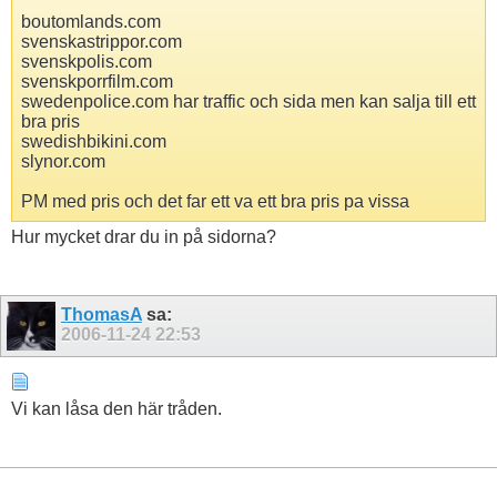
boutomlands.com
svenskastrippor.com
svenskpolis.com
svenskporrfilm.com
swedenpolice.com har traffic och sida men kan salja till ett
bra pris
swedishbikini.com
slynor.com
PM med pris och det far ett va ett bra pris pa vissa
Hur mycket drar du in på sidorna?
ThomasA
sa:
2006-11-24
22:53
Vi kan låsa den här tråden.