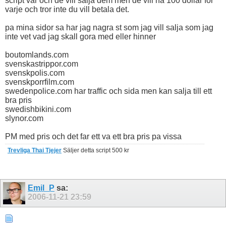
script var och de vill salja dem men de vill ha 100 dollar for
varje och tror inte du vill betala det.
pa mina sidor sa har jag nagra st som jag vill salja som jag
inte vet vad jag skall gora med eller hinner
boutomlands.com
svenskastrippor.com
svenskpolis.com
svenskporrfilm.com
swedenpolice.com har traffic och sida men kan salja till ett
bra pris
swedishbikini.com
slynor.com
PM med pris och det far ett va ett bra pris pa vissa
Trevliga Thai Tjejer
Säljer detta script 500 kr
Emil_P
sa:
2006-11-21
23:59