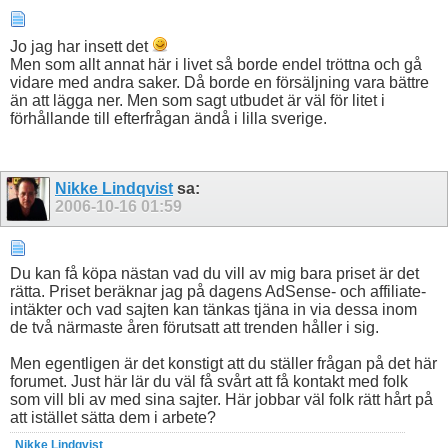
Jo jag har insett det
Men som allt annat här i livet så borde endel tröttna och gå
vidare med andra saker. Då borde en försäljning vara bättre
än att lägga ner. Men som sagt utbudet är väl för litet i
förhållande till efterfrågan ändå i lilla sverige.
Nikke Lindqvist
sa:
2006-10-16
01:59
Du kan få köpa nästan vad du vill av mig bara priset är det
rätta. Priset beräknar jag på dagens AdSense- och affiliate-
intäkter och vad sajten kan tänkas tjäna in via dessa inom
de två närmaste åren förutsatt att trenden håller i sig.
Men egentligen är det konstigt att du ställer frågan på det här
forumet. Just här lär du väl få svårt att få kontakt med folk
som vill bli av med sina sajter. Här jobbar väl folk rätt hårt på
att istället sätta dem i arbete?
Nikke
Lindqvist