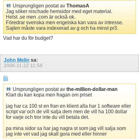
Ursprungligen postat av
ThomasA
Jag söker nischade hemsidor med eget material.
Helst .se men .com är också ok.
Föredrar svenska men engelska kan vara av intresse.
Sajten måste vara indexerad av g och ha minst pr3.
Vad har du för budget?
John Melin
sa:
2006-11-22
11:58
Ursprungligen postat av
the-million-dollar-man
Klart du kan kopa men fragan om priset
jag har ca 100 st en fran en klient alla har 1 software eller
script var och de vill salja dem men de vill ha 100 dollar
for varje och tror inte du vill betala det.
pa mina sidor sa har jag nagra st som jag vill salja som
jag inte vet vad jag skall gora med eller hinner