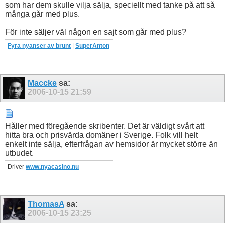
som har dem skulle vilja sälja, speciellt med tanke på att så
många går med plus.
För inte säljer väl någon en sajt som går med plus?
Fyra nyanser av brunt
|
SuperAnton
Maccke
sa:
2006-10-15
21:59
Håller med föregående skribenter. Det är väldigt svårt att
hitta bra och prisvärda domäner i Sverige. Folk vill helt
enkelt inte sälja, efterfrågan av hemsidor är mycket större än
utbudet.
Driver
www.nyacasino.nu
ThomasA
sa:
2006-10-15
23:25