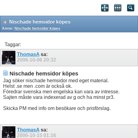
Nischade hemsidor köpes
Ämne:
Nischade hemsidor köpes
Taggar:
ThomasA
sa:
2006-10-06
20:32
Nischade hemsidor köpes
Jag söker nischade hemsidor med eget material.
Helst .se men .com är också ok.
Föredrar svenska men engelska kan vara av intresse.
Sajten måste vara indexerad av g och ha minst pr3.
Skicka PM med info om besökare och prisförslag.
ThomasA
sa:
2006-10-15
01:16