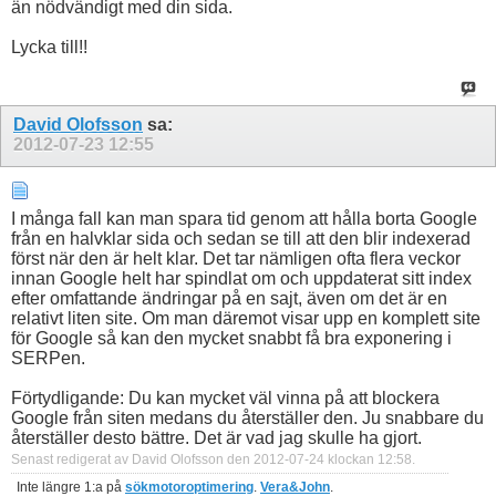
än nödvändigt med din sida.
Lycka till!!
David Olofsson
sa:
2012-07-23
12:55
I många fall kan man spara tid genom att hålla borta Google
från en halvklar sida och sedan se till att den blir indexerad
först när den är helt klar. Det tar nämligen ofta flera veckor
innan Google helt har spindlat om och uppdaterat sitt index
efter omfattande ändringar på en sajt, även om det är en
relativt liten site. Om man däremot visar upp en komplett site
för Google så kan den mycket snabbt få bra exponering i
SERPen.
Förtydligande: Du kan mycket väl vinna på att blockera
Google från siten medans du återställer den. Ju snabbare du
återställer desto bättre. Det är vad jag skulle ha gjort.
Senast redigerat av David Olofsson den 2012-07-24 klockan
12:58
.
Inte längre 1:a på
sökmotoroptimering
.
Vera&John
.