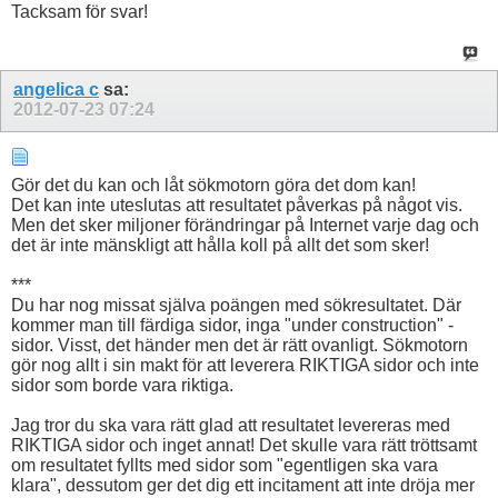
Tacksam för svar!
angelica c
sa:
2012-07-23
07:24
Gör det du kan och låt sökmotorn göra det dom kan!
Det kan inte uteslutas att resultatet påverkas på något vis.
Men det sker miljoner förändringar på Internet varje dag och
det är inte mänskligt att hålla koll på allt det som sker!
***
Du har nog missat själva poängen med sökresultatet. Där
kommer man till färdiga sidor, inga "under construction" -
sidor. Visst, det händer men det är rätt ovanligt. Sökmotorn
gör nog allt i sin makt för att leverera RIKTIGA sidor och inte
sidor som borde vara riktiga.
Jag tror du ska vara rätt glad att resultatet levereras med
RIKTIGA sidor och inget annat! Det skulle vara rätt tröttsamt
om resultatet fyllts med sidor som "egentligen ska vara
klara", dessutom ger det dig ett incitament att inte dröja mer