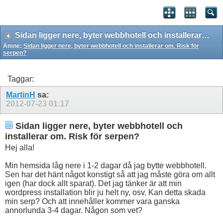
Sidan ligger nere, byter webbhotell och installerar om. Risk för serpen?
Ämne:
Sidan ligger nere, byter webbhotell och installerar om. Risk för
serpen?
Taggar:
MartinH
sa:
2012-07-23
01:17
Sidan ligger nere, byter webbhotell och
installerar om. Risk för serpen?
Hej alla!
Min hemsida låg nere i 1-2 dagar då jag bytte webbhotell.
Sen har det hänt något konstigt så att jag måste göra om allt
igen (har dock allt sparat). Det jag tänker är att min
wordpress installation blir ju helt ny, osv. Kan detta skada
min serp? Och att innehåller kommer vara ganska
annorlunda 3-4 dagar. Någon som vet?