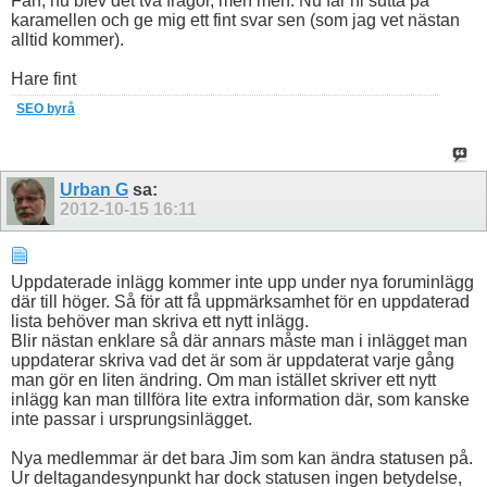
Fan, nu blev det två frågor, men men. Nu får ni sutta på
karamellen och ge mig ett fint svar sen (som jag vet nästan
alltid kommer).
Hare fint
SEO byrå
Urban G
sa:
2012-10-15
16:11
Uppdaterade inlägg kommer inte upp under nya foruminlägg
där till höger. Så för att få uppmärksamhet för en uppdaterad
lista behöver man skriva ett nytt inlägg.
Blir nästan enklare så där annars måste man i inlägget man
uppdaterar skriva vad det är som är uppdaterat varje gång
man gör en liten ändring. Om man istället skriver ett nytt
inlägg kan man tillföra lite extra information där, som kanske
inte passar i ursprungsinlägget.
Nya medlemmar är det bara Jim som kan ändra statusen på.
Ur deltagandesynpunkt har dock statusen ingen betydelse,