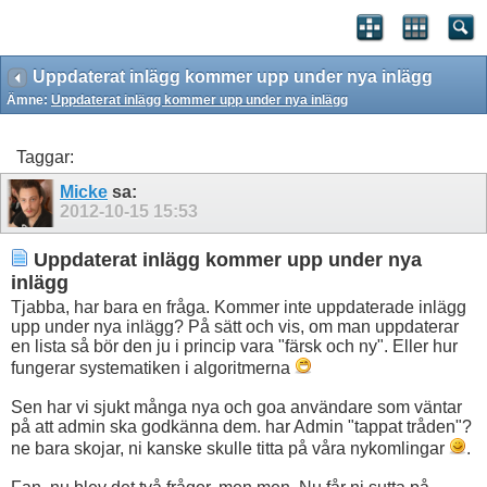
Uppdaterat inlägg kommer upp under nya inlägg
Ämne:
Uppdaterat inlägg kommer upp under nya inlägg
Taggar:
Micke
sa:
2012-10-15
15:53
Uppdaterat inlägg kommer upp under nya
inlägg
Tjabba, har bara en fråga. Kommer inte uppdaterade inlägg
upp under nya inlägg? På sätt och vis, om man uppdaterar
en lista så bör den ju i princip vara "färsk och ny". Eller hur
fungerar systematiken i algoritmerna
Sen har vi sjukt många nya och goa användare som väntar
på att admin ska godkänna dem. har Admin "tappat tråden"?
ne bara skojar, ni kanske skulle titta på våra nykomlingar
.