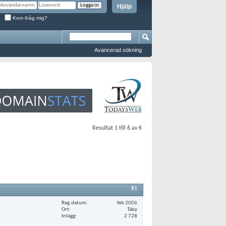
Hjälp
Kom ihåg mig?
Avancerad sökning
Resultat 1 till 6 av 6
#1
Reg.datum
feb 2006
Ort
Täby
Inlägg
2 728