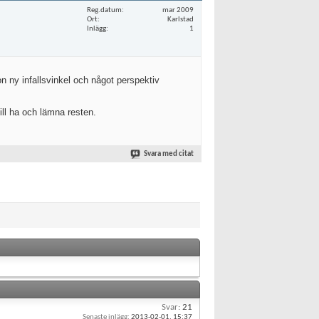
Reg.datum
mar 2009
Ort
Karlstad
Inlägg
1
n ny infallsvinkel och något perspektiv
ill ha och lämna resten.
Svara med citat
Svar:
21
Senaste inlägg:
2013-02-01,
15:37