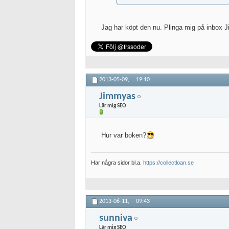
Jag har köpt den nu. Plinga mig på inbox 
2013-05-09,
19:10
Jimmyas
Lär mig SEO
Hur var boken?
Har några sidor bl.a.
https://collectloan.se
2013-06-11,
09:43
sunniva
Lär mig SEO