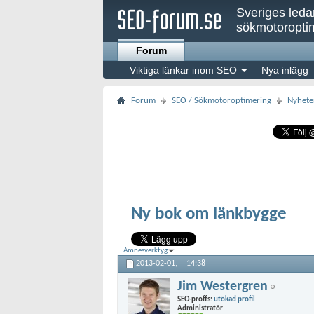
Sveriges led
sökmotoroptim
Forum
Viktiga länkar inom SEO
Nya inlägg
Forum
SEO / Sökmotoroptimering
Nyhete
Ny bok om länkbygge
Ämnesverktyg
2013-02-01,
14:38
Jim Westergren
SEO-proffs:
utökad profil
Administratör