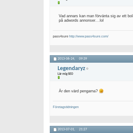
Vad annars kan man förvänta sig av ett bolag 
på adwords annonser....lol
pass4sure
http://www.pass4sure.com/
2013-06-24,
09:39
Legendaryz
Lär mig SEO
Är den värd pengarna?
Företagstidningen
2013-07-01,
21:27