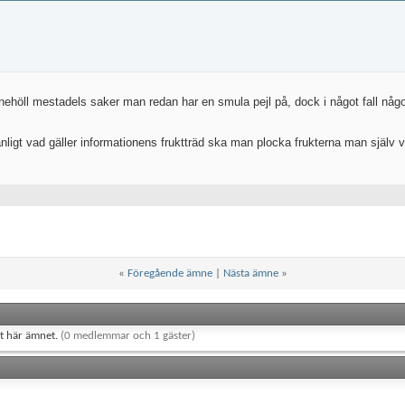
ehöll mestadels saker man redan har en smula pejl på, dock i något fall någo
ligt vad gäller informationens fruktträd ska man plocka frukterna man själv v
«
Föregående ämne
|
Nästa ämne
»
et här ämnet.
(0 medlemmar och 1 gäster)