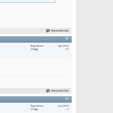
Svara med citat
#3
Reg.datum
apr 2013
Inlägg
57
Svara med citat
#4
Reg.datum
jun 2013
Inlägg
1