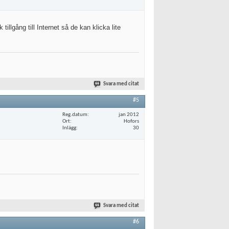
illgång till Internet så de kan klicka lite
Svara med citat
#5
Reg.datum
jan 2012
Ort
Hofors
Inlägg
30
Svara med citat
#6