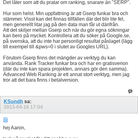
Det låter som att du pratar om ranking, snarare än "SERP".
Hur som helst. Min uppfattning är att Gserp funkar bra och
stämmer. Visst kan det finnas tillfällen där det blir lite fel,
men generellt litar jag på den data man får ut därifrån.
Att det skiljer mellan Gserp och när du gör egna sökningar
kan bero på mycket. Kontrollera att du söker på Google.se,
på svenska, att du inte har personligt resultat påslaget (lägg
till exempel till &pws=0 i slutet av Googles URL).
Förutom Gserp finns det mängder av verktyg du kan
använda. Rank Tracker funkar bra och har en gratisverion
(där du inte kan spara projekten, annars gör den samma).
Advanced Web Ranking är ett annat stort verktyg, men jag
tror att det bara finns i betalversion.
KSundh
sa:
2013-04-16
17:04
hej Aaron,