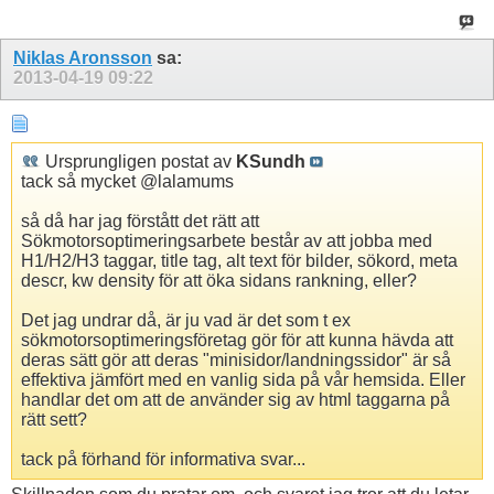
Niklas Aronsson
sa:
2013-04-19
09:22
Ursprungligen postat av
KSundh
tack så mycket @lalamums
så då har jag förstått det rätt att
Sökmotorsoptimeringsarbete består av att jobba med
H1/H2/H3 taggar, title tag, alt text för bilder, sökord, meta
descr, kw density för att öka sidans rankning, eller?
Det jag undrar då, är ju vad är det som t ex
sökmotorsoptimeringsföretag gör för att kunna hävda att
deras sätt gör att deras "minisidor/landningssidor" är så
effektiva jämfört med en vanlig sida på vår hemsida. Eller
handlar det om att de använder sig av html taggarna på
rätt sett?
tack på förhand för informativa svar...