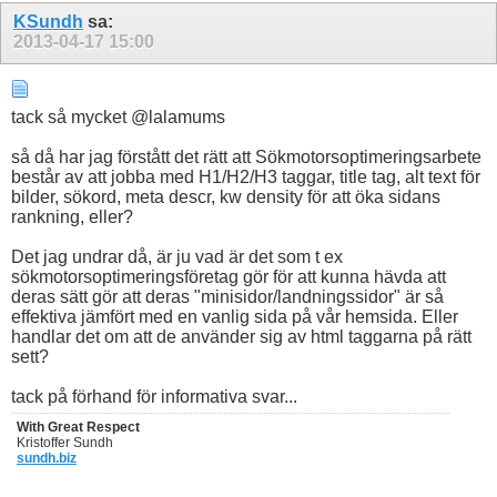
KSundh
sa:
2013-04-17
15:00
tack så mycket @lalamums
så då har jag förstått det rätt att Sökmotorsoptimeringsarbete
består av att jobba med H1/H2/H3 taggar, title tag, alt text för
bilder, sökord, meta descr, kw density för att öka sidans
rankning, eller?
Det jag undrar då, är ju vad är det som t ex
sökmotorsoptimeringsföretag gör för att kunna hävda att
deras sätt gör att deras "minisidor/landningssidor" är så
effektiva jämfört med en vanlig sida på vår hemsida. Eller
handlar det om att de använder sig av html taggarna på rätt
sett?
tack på förhand för informativa svar...
With Great Respect
Kristoffer Sundh
sundh.biz