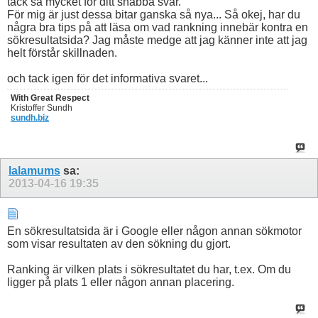
tack så mycket för ditt snabba svar.
För mig är just dessa bitar ganska så nya... Så okej, har du
några bra tips på att läsa om vad rankning innebär kontra en
sökresultatsida? Jag måste medge att jag känner inte att jag
helt förstår skillnaden.
och tack igen för det informativa svaret...
With Great Respect
Kristoffer Sundh
sundh.biz
lalamums
sa:
2013-04-16
19:35
En sökresultatsida är i Google eller någon annan sökmotor
som visar resultaten av den sökning du gjort.
Ranking är vilken plats i sökresultatet du har, t.ex. Om du
ligger på plats 1 eller någon annan placering.