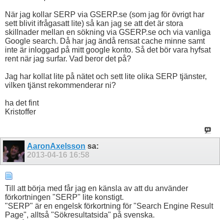
När jag kollar SERP via GSERP.se (som jag för övrigt har
sett blivit ifrågasatt lite) så kan jag se att det är stora
skillnader mellan en sökning via GSERP.se och via vanliga
Google search. Då har jag ändå rensat cache minne samt
inte är inloggad på mitt google konto. Så det bör vara hyfsat
rent när jag surfar. Vad beror det på?
Jag har kollat lite på nätet och sett lite olika SERP tjänster,
vilken tjänst rekommenderar ni?
ha det fint
Kristoffer
AaronAxelsson
sa:
2013-04-16
16:58
Till att börja med får jag en känsla av att du använder
förkortningen "SERP" lite konstigt.
"SERP" är en engelsk förkortning för "Search Engine Result
Page", alltså "Sökresultatsida" på svenska.