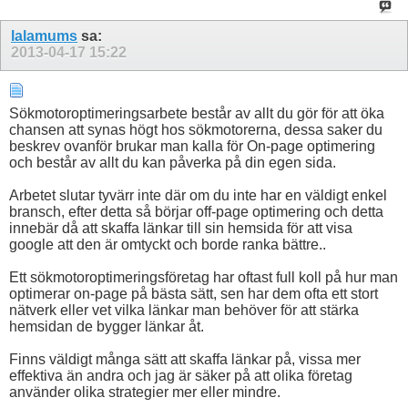
lalamums
sa:
2013-04-17
15:22
Sökmotoroptimeringsarbete består av allt du gör för att öka
chansen att synas högt hos sökmotorerna, dessa saker du
beskrev ovanför brukar man kalla för On-page optimering
och består av allt du kan påverka på din egen sida.
Arbetet slutar tyvärr inte där om du inte har en väldigt enkel
bransch, efter detta så börjar off-page optimering och detta
innebär då att skaffa länkar till sin hemsida för att visa
google att den är omtyckt och borde ranka bättre..
Ett sökmotoroptimeringsföretag har oftast full koll på hur man
optimerar on-page på bästa sätt, sen har dem ofta ett stort
nätverk eller vet vilka länkar man behöver för att stärka
hemsidan de bygger länkar åt.
Finns väldigt många sätt att skaffa länkar på, vissa mer
effektiva än andra och jag är säker på att olika företag
använder olika strategier mer eller mindre.