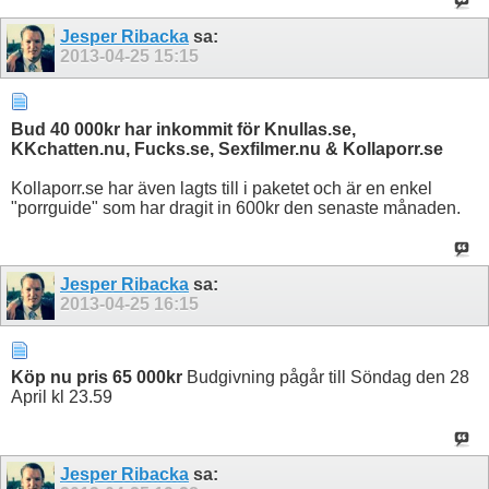
Jesper Ribacka
sa:
2013-04-25
15:15
Bud 40 000kr har inkommit för Knullas.se,
KKchatten.nu, Fucks.se, Sexfilmer.nu & Kollaporr.se
Kollaporr.se har även lagts till i paketet och är en enkel
"porrguide" som har dragit in 600kr den senaste månaden.
Jesper Ribacka
sa:
2013-04-25
16:15
Köp nu pris 65 000kr
Budgivning pågår till Söndag den 28
April kl 23.59
Jesper Ribacka
sa: