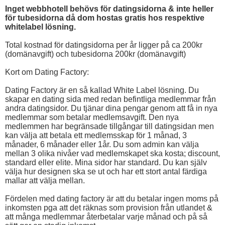
Inget webbhotell behövs för datingsidorna & inte heller
för tubesidorna då dom hostas gratis hos respektive
whitelabel lösning.
Total kostnad för datingsidorna per år ligger på ca 200kr
(domänavgift) och tubesidorna 200kr (domänavgift)
Kort om Dating Factory:
Dating Factory är en så kallad White Label lösning. Du
skapar en dating sida med redan befintliga medlemmar från
andra datingsidor. Du tjänar dina pengar genom att få in nya
medlemmar som betalar medlemsavgift. Den nya
medlemmen har begränsade tillgångar till datingsidan men
kan välja att betala ett medlemsskap för 1 månad, 3
månader, 6 månader eller 1år. Du som admin kan välja
mellan 3 olika nivåer vad medlemskapet ska kosta; discount,
standard eller elite. Mina sidor har standard. Du kan själv
välja hur designen ska se ut och har ett stort antal färdiga
mallar att välja mellan.
Fördelen med dating factory är att du betalar ingen moms på
inkomsten pga att det räknas som provision från utlandet &
att många medlemmar återbetalar varje månad och på så