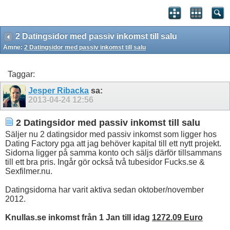
2 Datingsidor med passiv inkomst till salu
Ämne:
2 Datingsidor med passiv inkomst till salu
Taggar:
Jesper Ribacka
sa:
2013-04-24
12:56
2 Datingsidor med passiv inkomst till salu
Säljer nu 2 datingsidor med passiv inkomst som ligger hos
Dating Factory pga att jag behöver kapital till ett nytt projekt.
Sidorna ligger på samma konto och säljs därför tillsammans
till ett bra pris. Ingår gör också två tubesidor Fucks.se &
Sexfilmer.nu.
Datingsidorna har varit aktiva sedan oktober/november
2012.
Knullas.se inkomst från 1 Jan till idag
1272.09 Euro