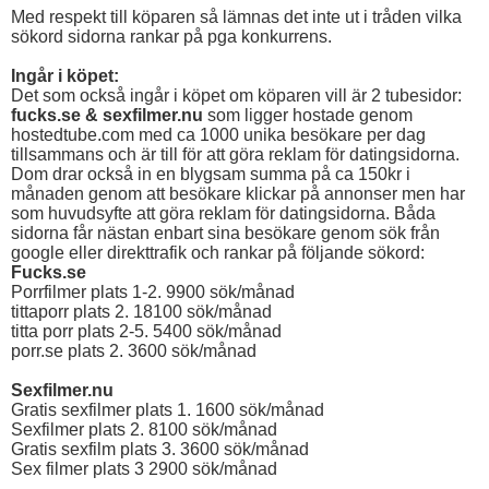
Med respekt till köparen så lämnas det inte ut i tråden vilka
sökord sidorna rankar på pga konkurrens.
Ingår i köpet:
Det som också ingår i köpet om köparen vill är 2 tubesidor:
fucks.se & sexfilmer.nu
som ligger hostade genom
hostedtube.com med ca 1000 unika besökare per dag
tillsammans och är till för att göra reklam för datingsidorna.
Dom drar också in en blygsam summa på ca 150kr i
månaden genom att besökare klickar på annonser men har
som huvudsyfte att göra reklam för datingsidorna. Båda
sidorna får nästan enbart sina besökare genom sök från
google eller direkttrafik och rankar på följande sökord:
Fucks.se
Porrfilmer plats 1-2. 9900 sök/månad
tittaporr plats 2. 18100 sök/månad
titta porr plats 2-5. 5400 sök/månad
porr.se plats 2. 3600 sök/månad
Sexfilmer.nu
Gratis sexfilmer plats 1. 1600 sök/månad
Sexfilmer plats 2. 8100 sök/månad
Gratis sexfilm plats 3. 3600 sök/månad
Sex filmer plats 3 2900 sök/månad