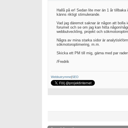
Hallå på er! Sedan lite mer än 1 år tillbaka 
känns riktigt stimulerande.
Vad jag däremot saknar är någon att bolla i
forumet och se om jag kan hitta någon/någr
webbutveckling, projekt och sökmotoroptimer
Några av mina starka sidor är analytiskförm
sökmotoroptimering, m.m.
Skicka ett PM till mig, gärna med par rade
/Fredrik
Webbutrymme
|
SEO