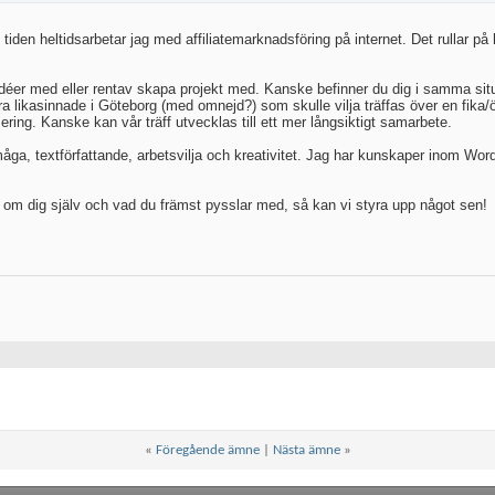
i tiden heltidsarbetar jag med affiliatemarknadsföring på internet. Det rullar på 
déer med eller rentav skapa projekt med. Kanske befinner du dig i samma situa
a likasinnade i Göteborg (med omnejd?) som skulle vilja träffas över en fika/
ing. Kanske kan vår träff utvecklas till ett mer långsiktigt samarbete.
åga, textförfattande, arbetsvilja och kreativitet. Jag har kunskaper inom Wor
r om dig själv och vad du främst pysslar med, så kan vi styra upp något sen!
«
Föregående ämne
|
Nästa ämne
»