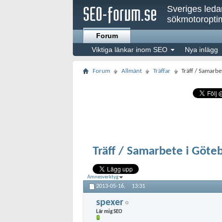
Sveriges led
sökmotoroptim
Forum
Viktiga länkar inom SEO
Nya inlägg
Forum
Allmänt
Träffar
Träff / Samarbe
Träff / Samarbete i Göte
Ämnesverktyg
2013-05-16,
13:31
spexer
Lär mig SEO