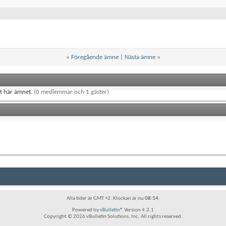
«
Föregående ämne
|
Nästa ämne
»
et här ämnet.
(0 medlemmar och 1 gäster)
Alla tider är GMT +2. Klockan är nu
08:14
.
Powered by
vBulletin®
Version 4.2.1
Copyright © 2026 vBulletin Solutions, Inc. All rights reserved.