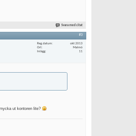
Svara med citat
#3
Reg.datum
okt 2013
Ort
Malmö
Inlägg
11
smycka ut kontoren lite?