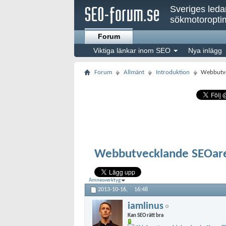
Sveriges led
sökmotoroptim
Forum
Viktiga länkar inom SEO
Nya inlägg
Forum
Allmänt
Introduktion
Webbutve
Webbutvecklande SEOar
Ämnesverktyg
2013-10-16,
16:48
iamlinus
Kan SEO rätt bra