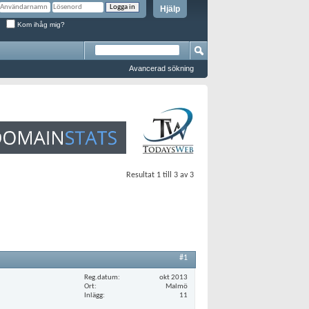
Hjälp
Kom ihåg mig?
Avancerad sökning
Resultat 1 till 3 av 3
#1
Reg.datum
okt 2013
Ort
Malmö
Inlägg
11