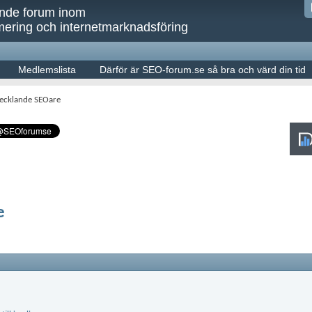
ande forum inom
ering och internetmarknadsföring
Medlemslista
Därför är SEO-forum.se så bra och värd din tid
cklande SEOare
e