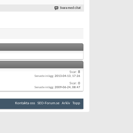
Svara med citat
Svar:
8
Senaste inlägg:
2013-04-13,
17:26
Svar:
0
Senaste inlägg:
2009-06-24,
08:47
Kontakta oss
SEO-Forum.se
Arkiv
Topp