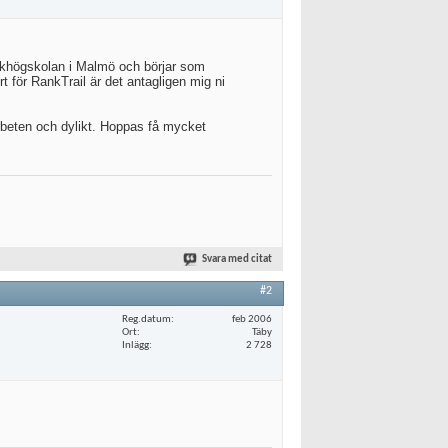
nikhögskolan i Malmö och börjar som
för RankTrail är det antagligen mig ni
arbeten och dylikt. Hoppas få mycket
Svara med citat
#2
Reg.datum
feb 2006
Ort
Täby
Inlägg
2 728