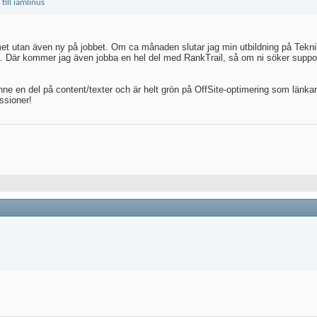
umet utan även ny på jobbet. Om ca månaden slutar jag min utbildning på Tek
 Där kommer jag även jobba en hel del med RankTrail, så om ni söker support 
inne en del på content/texter och är helt grön på OffSite-optimering som länk
ssioner!