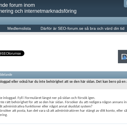
ande forum inom
ering och internetmarknadsföring
Medlemslista
Därför är SEO-forum.se så bra och värd din tid
ddelande
nloggad eller också har du inte behörighet att se den här sidan. Det kan bero på en 
te inloggad. Fyll i formuläret längst ner på sidan och försök igen.
nte rätt behörighet för att se den här sidan. Försöker du att redigera någon annans in
 administrativa funktioner eller något annat skyddat system?
rsöker att posta, kan det vara så att administratören har stängt av ditt konto, eller s
ering.