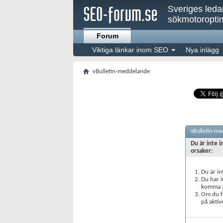
Sveriges led
sökmotoroptim
Forum
Viktiga länkar inom SEO
Nya inlägg
vBulletin-meddelande
vBulletin-me
Du är inte i
orsaker:
Du är in
Du har i
komma åt
Om du fö
på aktiv