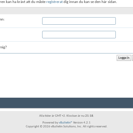
ren kan ha krävt att du måste
registrerat
dig innan du kan se den här sidan.
mn:
mig?
Alla tider är GMT +2. Klockan är nu
21:18
.
Powered by
vBulletin®
Version 4.2.1
Copyright © 2026 vBulletin Solutions, Inc. All rights reserved.