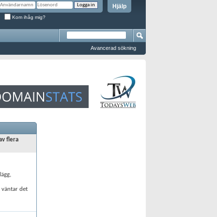
Hjälp
Kom ihåg mig?
Avancerad sökning
av flera
lägg,
å väntar det