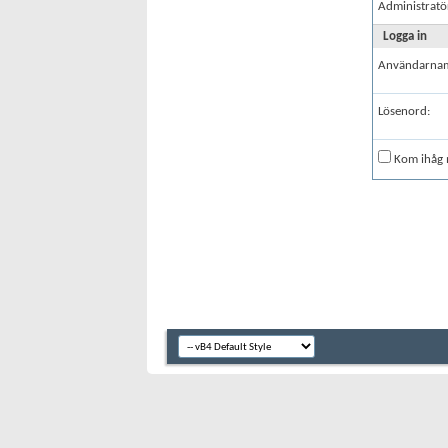
Administratö
Logga in
Användarna
Lösenord:
Kom ihåg 