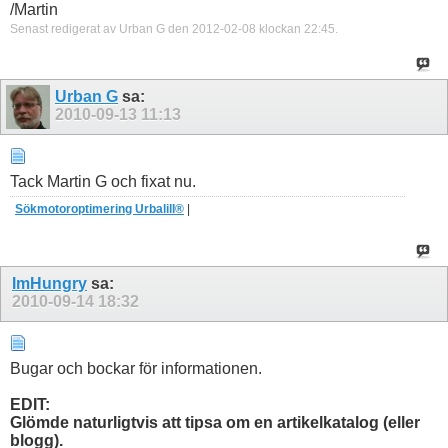
/Martin
Senast redigerat av Urban G den 2012-02-08 klockan
22:45
.
Urban G
sa:
2010-09-13
11:13
Tack Martin G och fixat nu.
Sökmotoroptimering Urbalill®
|
ImHungry
sa:
2010-09-14
18:32
Bugar och bockar för informationen.
EDIT:
Glömde naturligtvis att tipsa om en artikelkatalog (eller
blogg).