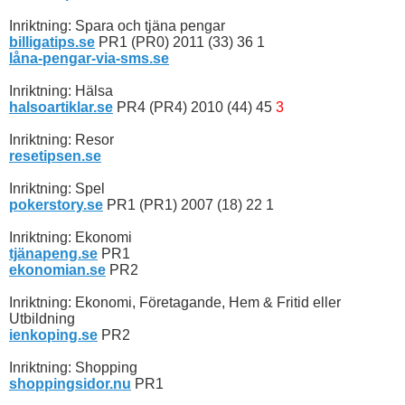
Inriktning: Spara och tjäna pengar
billigatips.se
PR1 (PR0) 2011 (33) 36 1
låna-pengar-via-sms.se
Inriktning: Hälsa
halsoartiklar.se
PR4 (PR4) 2010 (44) 45
3
Inriktning: Resor
resetipsen.se
Inriktning: Spel
pokerstory.se
PR1 (PR1) 2007 (18) 22 1
Inriktning: Ekonomi
tjänapeng.se
PR1
ekonomian.se
PR2
Inriktning: Ekonomi, Företagande, Hem & Fritid eller
Utbildning
ienkoping.se
PR2
Inriktning: Shopping
shoppingsidor.nu
PR1