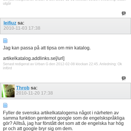
utgår
leifiuz
sa:
2010-11-03
17:38
Jag kan passa på att tipsa om min katalog.
artikelkatalog.addlinks.se[/url]
Senast redigerat av Urban G den 2012-02-08 klockan
22:45
.
Anledning:
Ok
införd
Throb
sa:
2010-11-20
17:38
Fyller de svenska artikelkatalogerna något i närheten av
samma funktion gentemot google som de engelskspråkliga
gör? Alltså, jag har förstått det som att de engelska har hög
pr och att google bryr sig om dem.