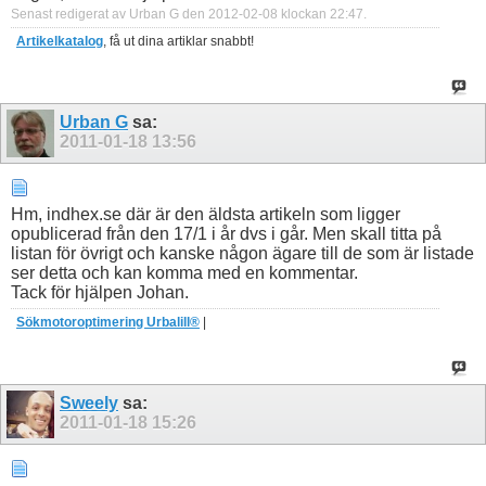
Senast redigerat av Urban G den 2012-02-08 klockan
22:47
.
Artikelkatalog
, få ut dina artiklar snabbt!
Urban G
sa:
2011-01-18
13:56
Hm, indhex.se där är den äldsta artikeln som ligger
opublicerad från den 17/1 i år dvs i går. Men skall titta på
listan för övrigt och kanske någon ägare till de som är listade
ser detta och kan komma med en kommentar.
Tack för hjälpen Johan.
Sökmotoroptimering Urbalill®
|
Sweely
sa:
2011-01-18
15:26