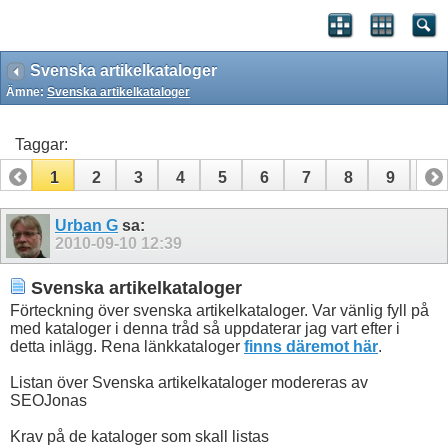
Svenska artikelkataloger
Ämne:
Svenska artikelkataloger
Taggar:
1
2
3
4
5
6
7
8
9
10
11
12
13
14
15
Urban G
sa:
2010-09-10
12:39
Svenska artikelkataloger
Förteckning över svenska artikelkataloger. Var vänlig fyll på
med kataloger i denna tråd så uppdaterar jag vart efter i
detta inlägg. Rena länkkataloger
finns däremot här
.
Listan över Svenska artikelkataloger modereras av
SEOJonas
Krav på de kataloger som skall listas