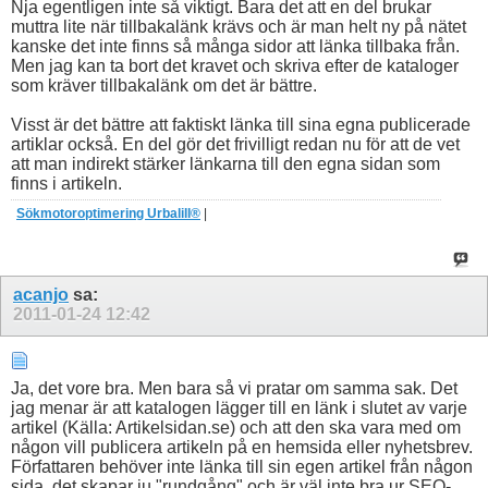
Nja egentligen inte så viktigt. Bara det att en del brukar
muttra lite när tillbakalänk krävs och är man helt ny på nätet
kanske det inte finns så många sidor att länka tillbaka från.
Men jag kan ta bort det kravet och skriva efter de kataloger
som kräver tillbakalänk om det är bättre.
Visst är det bättre att faktiskt länka till sina egna publicerade
artiklar också. En del gör det frivilligt redan nu för att de vet
att man indirekt stärker länkarna till den egna sidan som
finns i artikeln.
Sökmotoroptimering Urbalill®
|
acanjo
sa:
2011-01-24
12:42
Ja, det vore bra. Men bara så vi pratar om samma sak. Det
jag menar är att katalogen lägger till en länk i slutet av varje
artikel (Källa: Artikelsidan.se) och att den ska vara med om
någon vill publicera artikeln på en hemsida eller nyhetsbrev.
Författaren behöver inte länka till sin egen artikel från någon
sida, det skapar ju "rundgång" och är väl inte bra ur SEO-