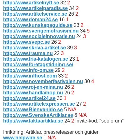
http://www.artikelnytt.se
32
2
http://www.artikelparadis.se
34
2
http://www.artikelservice.se
26
2
http://www.doman24.se
16
1
http://www.kunskapsguide.se
23
2
http://www.sverigemotrasism.nu
34
5
http://www.socialeinnovatie.nu
24
3
http://www.svepc.se
26
2
http://www.skriva-artikel.se
39
3
http://www.trauma.nu
22
3
http://www.fria-katalogen.se
23
1
http://www.foretagstidning.se/
http://www.info-om.se
29
2
http://www.infhost.com
33
2
http://www.novemberfestivalen.nu
30
4
http://www.roj-en-mina.nu
26
2
http://www.handlaihop.nu
26
2
http://www.artikel24.se
30
1
http://www.artikelexpressen.se
27
2
http://www.Bienvenido.se
5
N/A
http://www.SvenskaArtiklar.se
6
N/A
http://www.faktaartiklar.se
24
2
Invite-kod: "seoforum"
Inriktning: Artiklar, pressreleaser och guider
www.helpwire.se
1
N/A