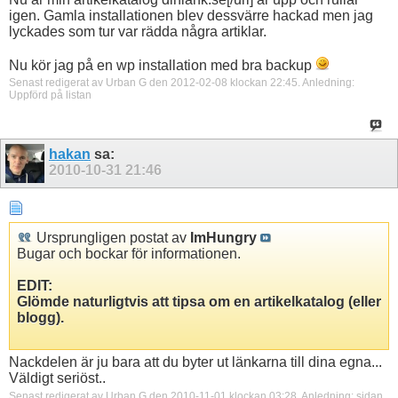
igen. Gamla installationen blev dessvärre hackad men jag
lyckades som tur var rädda några artiklar.
Nu kör jag på en wp installation med bra backup
Senast redigerat av Urban G den 2012-02-08 klockan
22:45
.
Anledning:
Uppförd på listan
hakan
sa:
2010-10-31
21:46
Ursprungligen postat av
ImHungry
Bugar och bockar för informationen.
EDIT:
Glömde naturligtvis att tipsa om en artikelkatalog (eller
blogg).
Nackdelen är ju bara att du byter ut länkarna till dina egna...
Väldigt seriöst..
Senast redigerat av Urban G den 2010-11-01 klockan
03:28
.
Anledning:
sidan