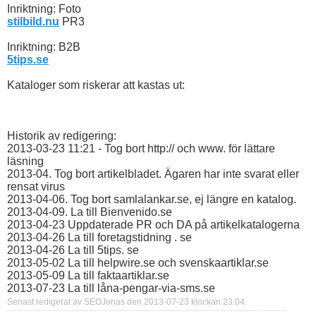
Inriktning: Foto
stilbild.nu
PR3
Inriktning: B2B
5tips.se
Kataloger som riskerar att kastas ut:
Historik av redigering:
2013-03-23 11:21 - Tog bort http:// och www. för lättare
läsning
2013-04. Tog bort artikelbladet. Ägaren har inte svarat eller
rensat virus
2013-04-06. Tog bort samlalankar.se, ej längre en katalog.
2013-04-09. La till Bienvenido.se
2013-04-23 Uppdaterade PR och DA på artikelkatalogerna
2013-04-26 La till foretagstidning . se
2013-04-26 La till 5tips. se
2013-05-02 La till helpwire.se och svenskaartiklar.se
2013-05-09 La till faktaartiklar.se
2013-07-23 La till låna-pengar-via-sms.se
Senast redigerat av SEOJonas den 2013-07-23 klockan
23:04
.