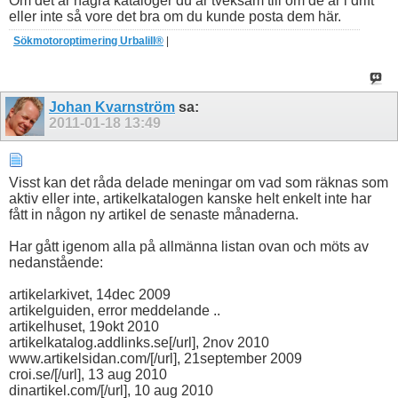
Om det är några kataloger du är tveksam till om de är i drift
eller inte så vore det bra om du kunde posta dem här.
Sökmotoroptimering Urbalill®
|
Johan Kvarnström
sa:
2011-01-18
13:49
Visst kan det råda delade meningar om vad som räknas som
aktiv eller inte, artikelkatalogen kanske helt enkelt inte har
fått in någon ny artikel de senaste månaderna.
Har gått igenom alla på allmänna listan ovan och möts av
nedanstående:
artikelarkivet, 14dec 2009
artikelguiden, error meddelande ..
artikelhuset, 19okt 2010
artikelkatalog.addlinks.se[/url], 2nov 2010
www.artikelsidan.com/[/url], 21september 2009
croi.se/[/url], 13 aug 2010
dinartikel.com/[/url], 10 aug 2010