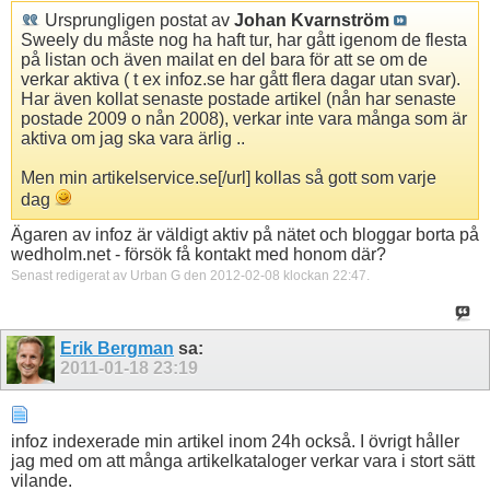
Ursprungligen postat av
Johan Kvarnström
Sweely du måste nog ha haft tur, har gått igenom de flesta
på listan och även mailat en del bara för att se om de
verkar aktiva ( t ex infoz.se har gått flera dagar utan svar).
Har även kollat senaste postade artikel (nån har senaste
postade 2009 o nån 2008), verkar inte vara många som är
aktiva om jag ska vara ärlig ..
Men min artikelservice.se[/url] kollas så gott som varje
dag
Ägaren av infoz är väldigt aktiv på nätet och bloggar borta på
wedholm.net - försök få kontakt med honom där?
Senast redigerat av Urban G den 2012-02-08 klockan
22:47
.
Erik Bergman
sa:
2011-01-18
23:19
infoz indexerade min artikel inom 24h också. I övrigt håller
jag med om att många artikelkataloger verkar vara i stort sätt
vilande.