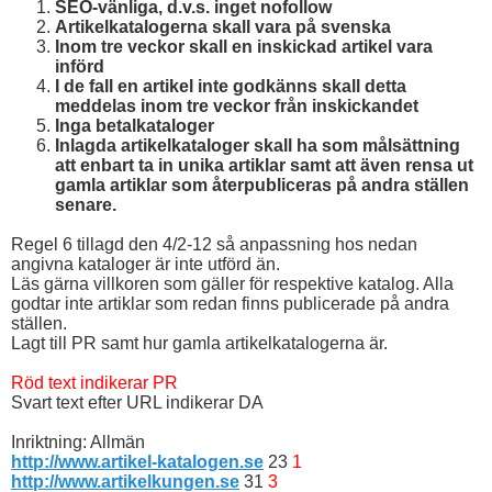
SEO-vänliga, d.v.s. inget nofollow
Artikelkatalogerna skall vara på svenska
Inom tre veckor skall en inskickad artikel vara
införd
I de fall en artikel inte godkänns skall detta
meddelas inom tre veckor från inskickandet
Inga betalkataloger
Inlagda artikelkataloger skall ha som målsättning
att enbart ta in unika artiklar samt att även rensa ut
gamla artiklar som återpubliceras på andra ställen
senare.
Regel 6 tillagd den 4/2-12 så anpassning hos nedan
angivna kataloger är inte utförd än.
Läs gärna villkoren som gäller för respektive katalog. Alla
godtar inte artiklar som redan finns publicerade på andra
ställen.
Lagt till PR samt hur gamla artikelkatalogerna är.
Röd text indikerar PR
Svart text efter URL indikerar DA
Inriktning: Allmän
http://www.artikel-katalogen.se
23
1
http://www.artikelkungen.se
31
3