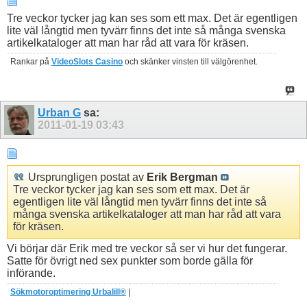
Tre veckor tycker jag kan ses som ett max. Det är egentligen
lite väl långtid men tyvärr finns det inte så många svenska
artikelkataloger att man har råd att vara för kräsen.
Rankar på
VideoSlots Casino
och skänker vinsten till välgörenhet.
Urban G
sa:
2011-01-19
03:43
Ursprungligen postat av
Erik Bergman
Tre veckor tycker jag kan ses som ett max. Det är
egentligen lite väl långtid men tyvärr finns det inte så
många svenska artikelkataloger att man har råd att vara
för kräsen.
Vi börjar där Erik med tre veckor så ser vi hur det fungerar.
Satte för övrigt ned sex punkter som borde gälla för
införande.
Sökmotoroptimering Urbalill®
|