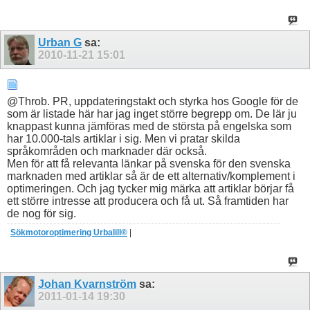
Urban G
sa:
2010-11-21
15:01
@Throb. PR, uppdateringstakt och styrka hos Google för de
som är listade här har jag inget större begrepp om. De lär ju
knappast kunna jämföras med de största på engelska som
har 10.000-tals artiklar i sig. Men vi pratar skilda
språkområden och marknader där också.
Men för att få relevanta länkar på svenska för den svenska
marknaden med artiklar så är de ett alternativ/komplement i
optimeringen. Och jag tycker mig märka att artiklar börjar få
ett större intresse att producera och få ut. Så framtiden har
de nog för sig.
Sökmotoroptimering Urbalill®
|
Johan Kvarnström
sa:
2011-01-14
19:30