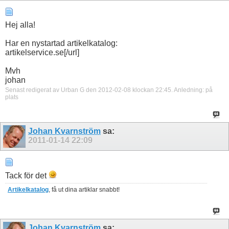
Hej alla!
Har en nystartad artikelkatalog:
artikelservice.se[/url]
Mvh
johan
Senast redigerat av Urban G den 2012-02-08 klockan
22:45
.
Anledning:
på
plats
Johan Kvarnström
sa:
2011-01-14
22:09
Tack för det
Artikelkatalog
, få ut dina artiklar snabbt!
Johan Kvarnström
sa: