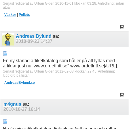
Senast redigerat av Urban G den 2010-11-01 klockan
03:28
.
Anledning:
sidan
utgår
Väskor
|
Pellets
Andreas Bylund
sa:
2010-09-23
14:37
En ny startad artikelkatalog som håller på att fyllas med
artiklar just nu. www.ordetfritt.se"]www.ordetfritt.se[/URL].
Senast redigerat av Urban G den 2012-02-08 klockan
22:45
.
Anledning:
Uppförd på listan
AndreasBylund.se
m4gnus
sa:
2010-10-27
16:14
Nu är min artikelkatalog dinlank.se[/url] är upp och rullar