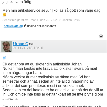
jag ska vara ärlig ..
Men min artikelservice.se[/url] kollas så gott som varje dag
Senast redigerat av Urban G den 2012-02-08 klockan
22:46
.
Artikelkatalog
, få ut dina artiklar snabbt!
Urban G
sa:
2011-01-18
13:10
Ok det är bra att du sköter din artikelsida Johan.
Nu kan man förstås inte kräva att folk skall svara på mail
inom några dagar bara.
Några veckor är mer realistiskt att räkna med. Vi har
semestrar och annat, sedan är inte alltid inläggning av
artiklar det som prioriteras mest i en verksamhet.
Sedan kan en del kataloger ha en del villkor på det de vill ta
in. Och om de inte följs är det tänkbart att de inte bryr sig om
att svara.