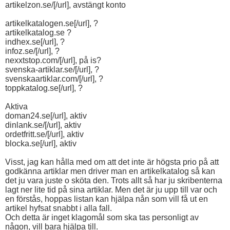
artikelzon.se/[/url], avstängt konto
artikelkatalogen.se[/url], ?
artikelkatalog.se ?
indhex.se[/url], ?
infoz.se/[/url], ?
nexxtstop.com/[/url], på is?
svenska-artiklar.se/[/url], ?
svenskaartiklar.com/[/url], ?
toppkatalog.se[/url], ?
Aktiva
doman24.se[/url], aktiv
dinlank.se/[/url], aktiv
ordetfritt.se/[/url], aktiv
blocka.se[/url], aktiv
Visst, jag kan hålla med om att det inte är högsta prio på att
godkänna artiklar men driver man en artikelkatalog så kan
det ju vara juste o sköta den. Trots allt så har ju skribenterna
lagt ner lite tid på sina artiklar. Men det är ju upp till var och
en förstås, hoppas listan kan hjälpa nån som vill få ut en
artikel hyfsat snabbt i alla fall.
Och detta är inget klagomål som ska tas personligt av
någon, vill bara hjälpa till.