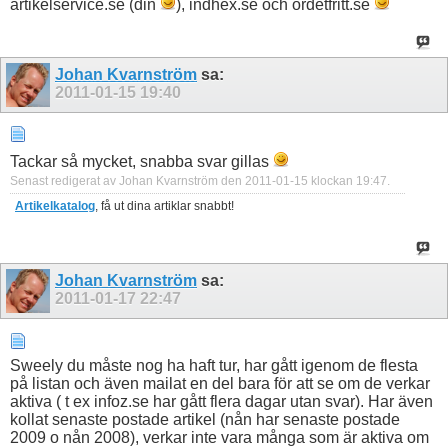
artikelservice.se (din
), indhex.se och ordetfritt.se
Johan Kvarnström
sa:
2011-01-15
19:40
Tackar så mycket, snabba svar gillas
Senast redigerat av Johan Kvarnström den 2011-01-15 klockan
19:47
.
Artikelkatalog
, få ut dina artiklar snabbt!
Johan Kvarnström
sa:
2011-01-17
22:47
Sweely du måste nog ha haft tur, har gått igenom de flesta
på listan och även mailat en del bara för att se om de verkar
aktiva ( t ex infoz.se har gått flera dagar utan svar). Har även
kollat senaste postade artikel (nån har senaste postade
2009 o nån 2008), verkar inte vara många som är aktiva om