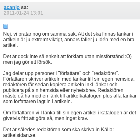
acanjo
sa:
2011-01-24
13:01
Nej, vi pratar nog om samma sak. Att det ska finnas länkar i
artikeln är ju extremt viktigt, annars faller ju idén med en bra
artikel.
Det är dock inte så enkelt att förklara utan missförstånd :O)
men jag gör ett försök.
Jag delar upp personer i "författare" och "redaktörer".
Författaren skriver artikeln med länkar till sin egen hemsida,
redaktören får sedan kopiera artikeln inkl länkar och
publicera på sin hemsida eller nyhetsbrev. Redaktören
måste då ha med en länk till artikelkatalogen plus alla länkar
som författaren lagt in i artikeln.
Om författaren vill länka till sin egen artikel i katalogen är det
givetvis fritt att göra så, men inget krav.
Det är således redaktören som ska skriva in Källa:
artikelsidan.se.