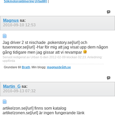
Sökmotoroptimering Urbalill®
|
Magnus
sa:
2010-09-10
12:53
Jag driver 2 st nischade .pokerstory.se[/url] och
tusenresor.se[/url] -Har för mig att jag visat upp dem någon
gång tidigare men jag gissar att vi revampar
Senast redigerat av Urban G den 2012-02-09 klockan
02:23
.
Anledning:
uppförda
Grundare till
Brath
. Min blogg:
magnusbråth.se
Martin_G
sa:
2010-09-13
07:32
artikelzon.se[/url] finns som katalog
artikelzonen.se[/url] är ingen fungerande länk