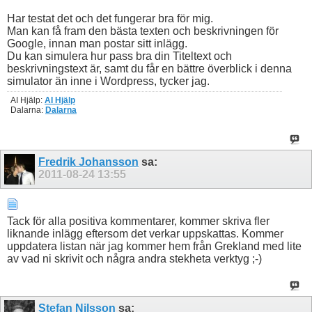
Har testat det och det fungerar bra för mig.
Man kan få fram den bästa texten och beskrivningen för
Google, innan man postar sitt inlägg.
Du kan simulera hur pass bra din Titeltext och
beskrivningstext är, samt du får en bättre överblick i denna
simulator än inne i Wordpress, tycker jag.
AI Hjälp:
AI Hjälp
Dalarna:
Dalarna
Fredrik Johansson
sa:
2011-08-24
13:55
Tack för alla positiva kommentarer, kommer skriva fler
liknande inlägg eftersom det verkar uppskattas. Kommer
uppdatera listan när jag kommer hem från Grekland med lite
av vad ni skrivit och några andra stekheta verktyg ;-)
Stefan Nilsson
sa: