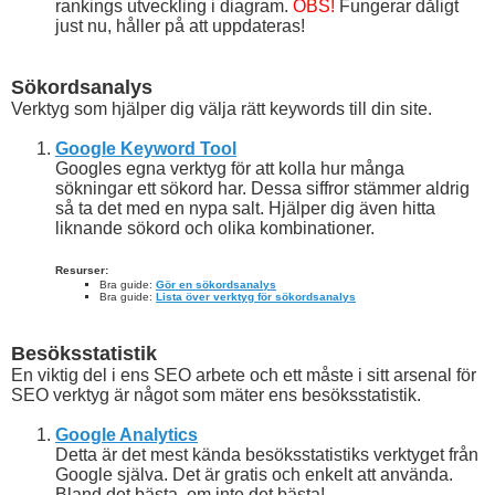
rankings utveckling i diagram.
OBS!
Fungerar dåligt
just nu, håller på att uppdateras!
Sökordsanalys
Verktyg som hjälper dig välja rätt keywords till din site.
Google Keyword Tool
Googles egna verktyg för att kolla hur många
sökningar ett sökord har. Dessa siffror stämmer aldrig
så ta det med en nypa salt. Hjälper dig även hitta
liknande sökord och olika kombinationer.
Resurser:
Bra guide:
Gör en sökordsanalys
Bra guide:
Lista över verktyg för sökordsanalys
Besöksstatistik
En viktig del i ens SEO arbete och ett måste i sitt arsenal för
SEO verktyg är något som mäter ens besöksstatistik.
Google Analytics
Detta är det mest kända besöksstatistiks verktyget från
Google själva. Det är gratis och enkelt att använda.
Bland det bästa, om inte det bästa!