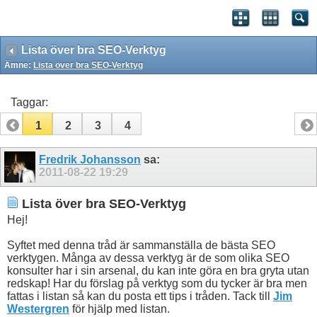
Lista över bra SEO-Verktyg
Ämne:
Lista över bra SEO-Verktyg
Taggar:
1
2
3
4
Fredrik Johansson
sa:
2011-08-22
19:29
Lista över bra SEO-Verktyg
Hej!
Syftet med denna tråd är sammanställa de bästa SEO
verktygen. Många av dessa verktyg är de som olika SEO
konsulter har i sin arsenal, du kan inte göra en bra gryta utan
redskap! Har du förslag på verktyg som du tycker är bra men
fattas i listan så kan du posta ett tips i tråden. Tack till
Jim
Westergren
för hjälp med listan.