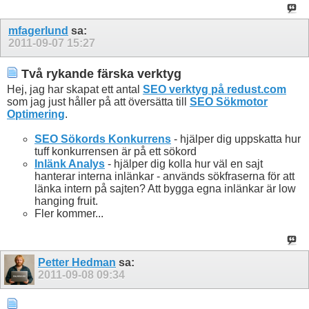
mfagerlund
sa:
2011-09-07
15:27
Två rykande färska verktyg
Hej, jag har skapat ett antal
SEO verktyg på redust.com
som jag just håller på att översätta till
SEO Sökmotor
Optimering
.
SEO Sökords Konkurrens
- hjälper dig uppskatta hur
tuff konkurrensen är på ett sökord
Inlänk Analys
- hjälper dig kolla hur väl en sajt
hanterar interna inlänkar - används sökfraserna för att
länka intern på sajten? Att bygga egna inlänkar är low
hanging fruit.
Fler kommer...
Petter Hedman
sa:
2011-09-08
09:34