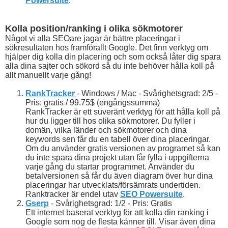
Powersuite
.
Kolla position/ranking i olika sökmotorer
Något vi alla SEOare jagar är bättre placeringar i
sökresultaten hos framförallt Google. Det finn verktyg om
hjälper dig kolla din placering och som också låter dig spara
alla dina sajter och sökord så du inte behöver hålla koll på
allt manuellt varje gång!
RankTracker
- Windows / Mac - Svårighetsgrad: 2/5 -
Pris: gratis / 99.75$ (engångssumma)
RankTracker är ett suveränt verktyg för att hålla koll på
hur du ligger till hos olika sökmotorer. Du fyller i
domän, vilka länder och sökmotorer och dina
keywords sen får du en tabell över dina placeringar.
Om du använder gratis versionen av programet så kan
du inte spara dina projekt utan får fylla i uppgifterna
varje gång du startar programmet. Använder du
betalversionen så får du även diagram över hur dina
placeringar har utvecklats/försämrats undertiden.
Ranktracker är endel utav
SEO Powersuite
.
Gserp
- Svårighetsgrad: 1/2 - Pris: Gratis
Ett internet baserat verktyg för att kolla din ranking i
Google som nog de flesta känner till. Visar även dina