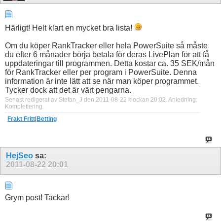
Härligt! Helt klart en mycket bra lista!
Om du köper RankTracker eller hela PowerSuite så måste
du efter 6 månader börja betala för deras LivePlan för att få
uppdateringar till programmen. Detta kostar ca. 35 SEK/mån
för RankTracker eller per program i PowerSuite. Denna
information är inte lätt att se när man köper programmet.
Tycker dock att det är värt pengarna.
Senast redigerat av Stefan_J den 2011-08-22 klockan
20:02
.
Anledning:
Komplettering.
Frakt Fritt
|
Betting
HejSeo
sa:
2011-08-22
20:01
Grym post! Tackar!