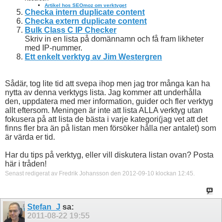
Artikel hos SEOmoz om verktyget
Checka intern duplicate content
Checka extern duplicate content
Bulk Class C IP Checker
Skriv in en lista på domännamn och få fram likheter
med IP-nummer.
Ett enkelt verktyg av Jim Westergren
Sådär, tog lite tid att svepa ihop men jag tror många kan ha
nytta av denna verktygs lista. Jag kommer att underhålla
den, uppdatera med mer information, guider och fler verktyg
allt eftersom. Meningen är inte att lista ALLA verktyg utan
fokusera på att lista de bästa i varje kategori(jag vet att det
finns fler bra än på listan men försöker hålla ner antalet) som
är värda er tid.
Har du tips på verktyg, eller vill diskutera listan ovan? Posta
här i tråden!
Senast redigerat av Fredrik Johansson den 2012-09-10 klockan
12:45
.
Stefan_J
sa:
2011-08-22
19:55