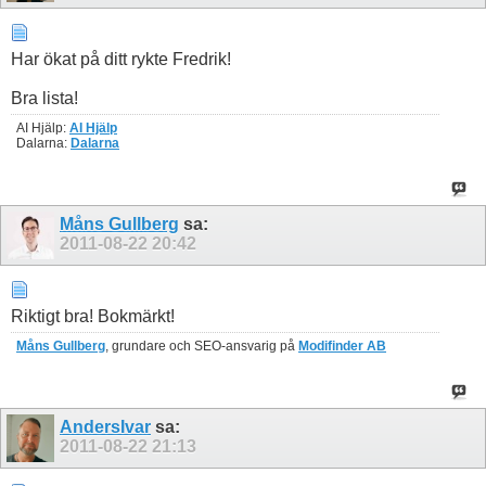
Har ökat på ditt rykte Fredrik!
Bra lista!
AI Hjälp:
AI Hjälp
Dalarna:
Dalarna
Måns Gullberg
sa:
2011-08-22
20:42
Riktigt bra! Bokmärkt!
Måns Gullberg
, grundare och SEO-ansvarig på
Modifinder AB
AndersIvar
sa:
2011-08-22
21:13