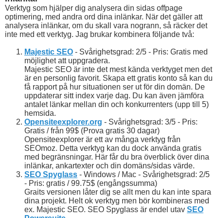
Verktyg som hjälper dig analysera din sidas offpage
optimering, med andra ord dina inlänkar. När det gäller att
analysera inlänkar, om du skall vara nogrann, så räcker det
inte med ett verktyg. Jag brukar kombinera följande två:
Majestic SEO
- Svårighetsgrad: 2/5 - Pris: Gratis med
möjlighet att uppgradera.
Majestic SEO är inte det mest kända verktyget men det
är en personlig favorit. Skapa ett gratis konto så kan du
få rapport på hur situationen ser ut för din domän. De
uppdaterar sitt index varje dag. Du kan även jämföra
antalet länkar mellan din och konkurrenters (upp till 5)
hemsida.
Opensiteexplorer.org
- Svårighetsgrad: 3/5 - Pris:
Gratis / från 99$ (Prova gratis 30 dagar)
Opensiteexplorer är ett av många verktyg från
SEOmoz. Detta verktyg kan du dock använda gratis
med begränsningar. Här får du bra överblick över dina
inlänkar, ankartexter och din domäns/sidas värde.
SEO Spyglass
- Windows / Mac - Svårighetsgrad: 2/5
- Pris: gratis / 99.75$ (engångssumma)
Graits versionen låter dig se allt men du kan inte spara
dina projekt. Helt ok verktyg men bör kombineras med
ex. Majestic SEO. SEO Spyglass är endel utav
SEO