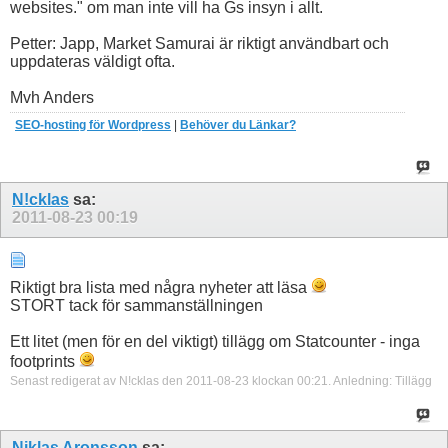
websites." om man inte vill ha Gs insyn i allt.
Petter: Japp, Market Samurai är riktigt användbart och
uppdateras väldigt ofta.
Mvh Anders
SEO-hosting för Wordpress
|
Behöver du Länkar?
N!cklas
sa:
2011-08-23
00:19
Riktigt bra lista med några nyheter att läsa
STORT tack för sammanställningen
Ett litet (men för en del viktigt) tillägg om Statcounter - inga
footprints
Senast redigerat av N!cklas den 2011-08-23 klockan
00:21
.
Anledning:
Tillägg
Niklas Aronsson
sa: