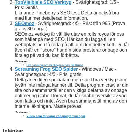
TopVisible's SEO Verktyg
- Svårighetsgrad: 1/5 -
Pris: Gratis
Liknande Pineberry's SEO test. Detta är också bra
med lite mer detaljerad information.
SEOmoz
- Svårighetsgrad: 4/5 - Pris: från 99$ (Prova
gratis 30 dagar)
SEOmoz verktyg är väl lite utav en rolls royce för oss
som håller på med SEO. Här kan du lägga till en
webbplats och få reda på allt om den helt enkelt. Du får
även här en "score" hur din sida presterar onpage och
förslag på vad du kan förbättra.
Resurser:
Bra läsning om verktygen hos SEOmoz
Screaming Frog SEO Spider
- Windows / Mac -
Svårighetsgrad: 4/5 - Pris: gratis
Detta är en liten specialare men sjukt bra verktyg som
tyvärr inte många känner till. Detta program crawlar din
site och sammanställer den viktiga delarna av onpage
optimering i tabell format, du får snabb översikt av vad
som fattas och inte. Även bra sammanställning av den
interna läkningen. Måste prövas!
Resurser:
Video som förklarar vad programmet gör
Inlänkar