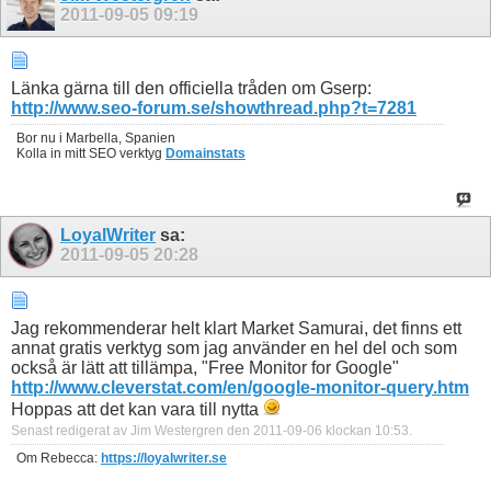
2011-09-05
09:19
Länka gärna till den officiella tråden om Gserp:
http://www.seo-forum.se/showthread.php?t=7281
Bor nu i Marbella, Spanien
Kolla in mitt SEO verktyg
Domainstats
LoyalWriter
sa:
2011-09-05
20:28
Jag rekommenderar helt klart Market Samurai, det finns ett
annat gratis verktyg som jag använder en hel del och som
också är lätt att tillämpa, "Free Monitor for Google"
http://www.cleverstat.com/en/google-monitor-query.htm
Hoppas att det kan vara till nytta
Senast redigerat av Jim Westergren den 2011-09-06 klockan
10:53
.
Om Rebecca:
https://loyalwriter.se