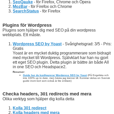
SeoQauke
- för Firefox, Chrome och Opera
MozBar
- för Firefox och Chrome
SearchStatus
- för Firefox
Plugins för Wordpress
Plugins som hjälper dig med SEO på din wordpress
webbplats. Ett måste.
Wordpress SEO by Yoast
- Svårighetsgrad: 3/5 - Pris:
Gratis
Yoast är en mycket duktig programmerare som bidragit
med mycket till Wordpress. Självklart har han nu gjort
ett eget SEO plugin. Detta plugin är bättre än både All
in one SEO och Headspace2.
Resurser:
Guide hur du konfigurerar Wordpress SEO by Yoast
(På Engelska och
inte 100% up to date, men bästa jag känner till. Kommer skriva en Svensk
guide inom kort som också är lite enklare)
Checka headers, 301 redirects med mera
Olika verktyg som hjälper dig kolla detta
Kolla 301 redirect
Kolla headers med mera