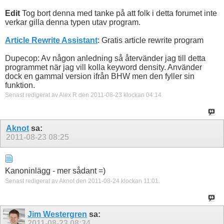
Edit
Tog bort denna med tanke på att folk i detta forumet inte
verkar gilla denna typen utav program.
Article Rewrite Assistant
: Gratis article rewrite program
Dupecop: Av någon anledning så återvänder jag till detta
programmet när jag vill kolla keyword density. Använder
dock en gammal version ifrån BHW men den fyller sin
funktion.
Senast redigerat av Alex R den 2011-08-23 klockan
04:14
.
Aknot
sa:
2011-08-23
08:25
Kanoninlägg - mer sådant =)
Senast redigerat av Aknot den 2011-08-24 klockan
11:01
.
Jim Westergren
sa:
2011-08-23
08:34