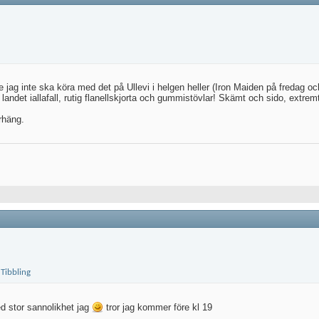
jag inte ska köra med det på Ullevi i helgen heller (Iron Maiden på fredag o
ndet iallafall, rutig flanellskjorta och gummistövlar! Skämt och sido, extrem
arhäng.
ed stor sannolikhet jag
tror jag kommer före kl 19