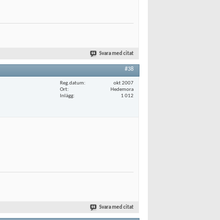
Svara med citat
#38
Reg.datum
okt 2007
Ort
Hedemora
Inlägg
1 012
Svara med citat