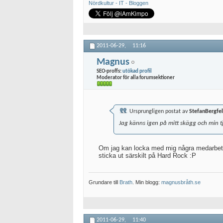
Nördkultur - IT - Bloggen
2011-06-29,
11:16
Magnus
SEO-proffs:
utökad profil
Moderator för alla forumsektioner
Ursprungligen postat av
StefanBergfel
Jag känns igen på mitt skägg och min 
Om jag kan locka med mig några medarbetare
sticka ut särskilt på Hard Rock :P
Grundare till
Brath
. Min blogg:
magnusbråth.se
2011-06-29,
11:40