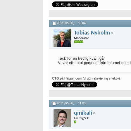
2011-06-30,
10:04
Tobias Nyholm
Moderator
Tack för en trevlig kväll igår.
Vi var ett tiotal personer från forumet som t
CTO på Happyr.com. Vi gör rekrytering effektivt
2011-06-30,
11:05
qmikali
Lär mig SEO