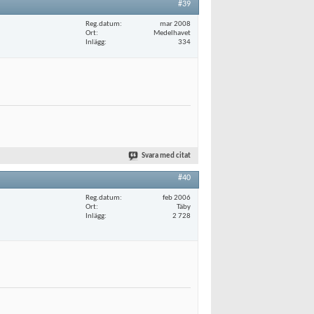
#39
Reg.datum
mar 2008
Ort
Medelhavet
Inlägg
334
Svara med citat
#40
Reg.datum
feb 2006
Ort
Täby
Inlägg
2 728