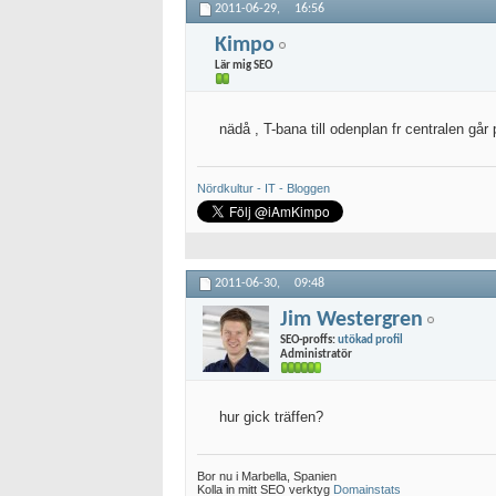
2011-06-29,
16:56
Kimpo
Lär mig SEO
nädå , T-bana till odenplan fr centralen g
Nördkultur - IT - Bloggen
2011-06-30,
09:48
Jim Westergren
SEO-proffs:
utökad profil
Administratör
hur gick träffen?
Bor nu i Marbella, Spanien
Kolla in mitt SEO verktyg
Domainstats