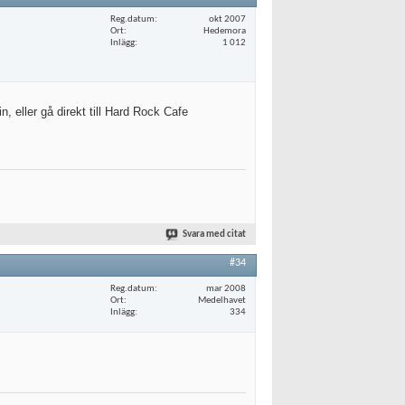
Reg.datum
okt 2007
Ort
Hedemora
Inlägg
1 012
, eller gå direkt till Hard Rock Cafe
Svara med citat
#34
Reg.datum
mar 2008
Ort
Medelhavet
Inlägg
334