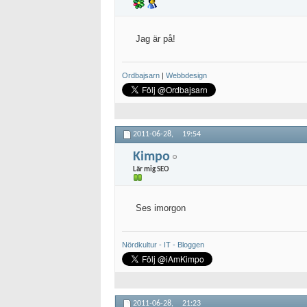
Jag är på!
Ordbajsarn
|
Webbdesign
2011-06-28,
19:54
Kimpo
Lär mig SEO
Ses imorgon
Nördkultur - IT - Bloggen
2011-06-28,
21:23