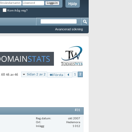
Hjälp
Kom ihåg mig?
Avancerad sökning
Sidan 2 av 2
1
2
 till 46 av 46
Första
#31
Reg.datum
okt 2007
Ort
Hedemora
Inlägg
1 012