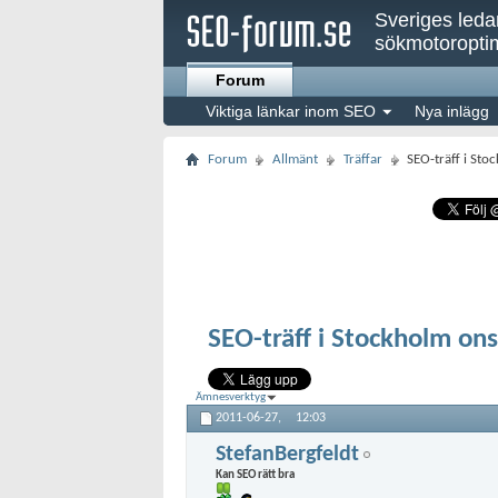
Sveriges led
sökmotoroptim
Forum
Viktiga länkar inom SEO
Nya inlägg
Forum
Allmänt
Träffar
SEO-träff i St
SEO-träff i Stockholm on
Ämnesverktyg
2011-06-27,
12:03
StefanBergfeldt
Kan SEO rätt bra