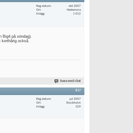
Reg.datum
okt 2007
Ort
Hedemora
Inlägg
1 012
ch Big4 på söndag).
t korthårig också.
Svara med citat
#37
Reg.datum
jul 2007
Ort
Stockholm
Inlägg
329