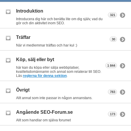
Introduktion
321
Introducera dig här och berätta lite om dig själv, vad du
gör och din aktivitet inom SEO.
Träffar
30
När vi medlemmar träffas och har kul :)
Köp, sälj eller byt
1 844
här kan du köpa eller sälja webbplatser,
kvalitetsdomännamn och annat som relaterar till SEO.
Läs
reglerna för denna sektion
.
Övrigt
783
Allt annat som inte passar in någon annanstans.
Angående SEO-Forum.se
173
Allt som handlar om själva forumet