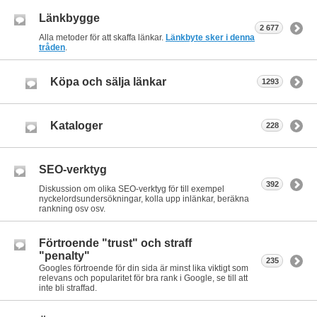
Länkbygge
2 677
Alla metoder för att skaffa länkar.
Länkbyte sker i denna
tråden
.
Köpa och sälja länkar
1293
Kataloger
228
SEO-verktyg
392
Diskussion om olika SEO-verktyg för till exempel
nyckelordsundersökningar, kolla upp inlänkar, beräkna
rankning osv osv.
Förtroende "trust" och straff
"penalty"
235
Googles förtroende för din sida är minst lika viktigt som
relevans och popularitet för bra rank i Google, se till att
inte bli straffad.