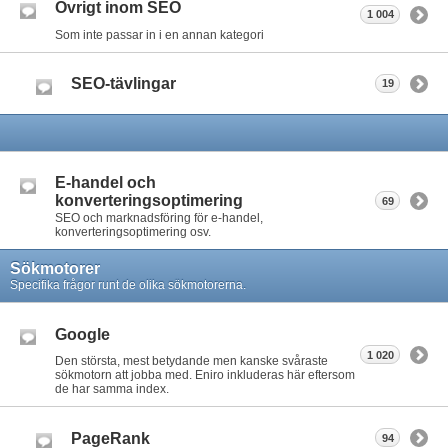
Övrigt inom SEO
1 004
Som inte passar in i en annan kategori
SEO-tävlingar
19
E-handel och
konverteringsoptimering
69
SEO och marknadsföring för e-handel,
konverteringsoptimering osv.
Sökmotorer
Specifika frågor runt de olika sökmotorerna.
Google
1 020
Den största, mest betydande men kanske svåraste
sökmotorn att jobba med. Eniro inkluderas här eftersom
de har samma index.
PageRank
94