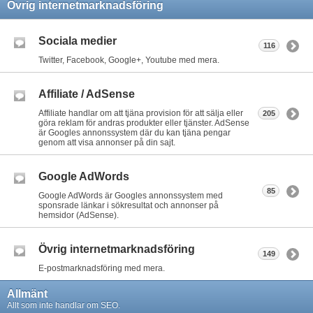
Övrig internetmarknadsföring
Sociala medier
116
Twitter, Facebook, Google+, Youtube med mera.
Affiliate / AdSense
Affiliate handlar om att tjäna provision för att sälja eller
205
göra reklam för andras produkter eller tjänster. AdSense
är Googles annonssystem där du kan tjäna pengar
genom att visa annonser på din sajt.
Google AdWords
85
Google AdWords är Googles annonssystem med
sponsrade länkar i sökresultat och annonser på
hemsidor (AdSense).
Övrig internetmarknadsföring
149
E-postmarknadsföring med mera.
Allmänt
Allt som inte handlar om SEO.