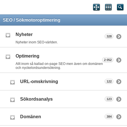
SEO / Sökmotoroptimering
Nyheter
328
Nyheter inom SEO-världen.
Optimering
2 052
Allt inom så kallad on-page SEO men även om domänen
och nyckelordsundersökning.
URL-omskrivning
122
Sökordsanalys
123
Domänen
384