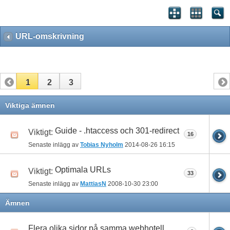
URL-omskrivning
1
2
3
Viktiga ämnen
Guide - .htaccess och 301-redirect
Viktigt:
16
Senaste inlägg av
Tobias Nyholm
2014-08-26
16:15
Optimala URLs
Viktigt:
33
Senaste inlägg av
MattiasN
2008-10-30
23:00
Ämnen
Flera olika sidor på samma webhotell