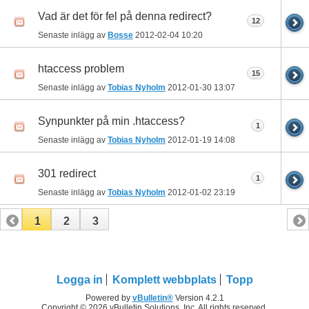
Vad är det för fel på denna redirect?
12
Senaste inlägg av
Bosse
2012-02-04
10:20
htaccess problem
15
Senaste inlägg av
Tobias Nyholm
2012-01-30
13:07
Synpunkter på min .htaccess?
1
Senaste inlägg av
Tobias Nyholm
2012-01-19
14:08
301 redirect
1
Senaste inlägg av
Tobias Nyholm
2012-01-02
23:19
1
2
3
Logga in
Komplett webbplats
Topp
Powered by
vBulletin®
Version 4.2.1
Copyright © 2026 vBulletin Solutions, Inc. All rights reserved.