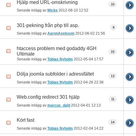
Hjälp med URL-omskrivning
33
Senaste inlägg av
Micke
2012-08-10
12:52
301-pekning från php till asp.
9
Senaste inlägg av
AaronAxelsson
2012-06-02
21:56
htaccess problem med godaddy 4GH
15
Ultimate
Senaste inlägg av
Tobias Nyholm
2012-05-04
17:57
Dölja joomla subfolder i adressfältet
13
Senaste inlägg av
Tobias Nyholm
2012-04-26
22:38
Web.config redirect 301 hjälp
11
Senaste inlägg av
marcus_dahl
2012-04-01
12:13
Kört fast
14
Senaste inlägg av
Tobias Nyholm
2012-02-04
14:22