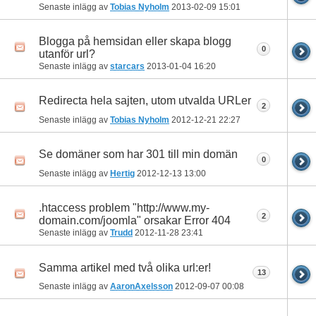
Senaste inlägg av
Tobias Nyholm
2013-02-09
15:01
Blogga på hemsidan eller skapa blogg
0
utanför url?
Senaste inlägg av
starcars
2013-01-04
16:20
Redirecta hela sajten, utom utvalda URLer
2
Senaste inlägg av
Tobias Nyholm
2012-12-21
22:27
Se domäner som har 301 till min domän
0
Senaste inlägg av
Hertig
2012-12-13
13:00
.htaccess problem "http://www.my-
2
domain.com/joomla" orsakar Error 404
Senaste inlägg av
Trudd
2012-11-28
23:41
Samma artikel med två olika url:er!
13
Senaste inlägg av
AaronAxelsson
2012-09-07
00:08