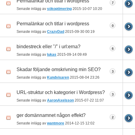
Permalänkar och titlar i wordpress
7
Senaste inlägg av
sökoptimering
2015-10-07
10:20
Permalänkar och titlar i wordpress
0
Senaste inlägg av
CrazyDad
2015-09-30
00:19
bindestreck eller "/" i url:erna?
6
Senaste inlägg av
lukas
2015-09-14
09:49
Skadar följande omskrivning min SEO?
3
Senaste inlägg av
Kundvisaren
2015-08-04
23:26
URL-struktur och kategorier i Wordpress?
3
Senaste inlägg av
AaronAxelsson
2015-07-22
11:07
ger domännamnet någon effekt?
2
Senaste inlägg av
wantmore
2014-12-15
12:02