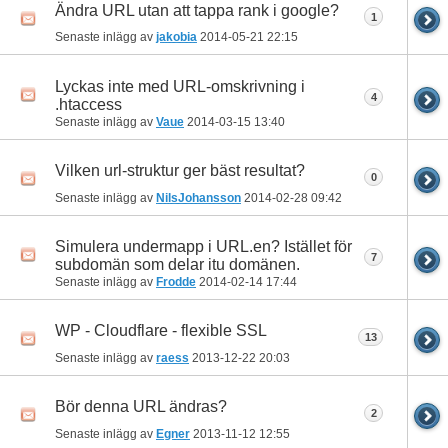
Ändra URL utan att tappa rank i google?
1
Senaste inlägg av
jakobia
2014-05-21
22:15
Lyckas inte med URL-omskrivning i
4
.htaccess
Senaste inlägg av
Vaue
2014-03-15
13:40
Vilken url-struktur ger bäst resultat?
0
Senaste inlägg av
NilsJohansson
2014-02-28
09:42
Simulera undermapp i URL.en? Istället för
7
subdomän som delar itu domänen.
Senaste inlägg av
Frodde
2014-02-14
17:44
WP - Cloudflare - flexible SSL
13
Senaste inlägg av
raess
2013-12-22
20:03
Bör denna URL ändras?
2
Senaste inlägg av
Egner
2013-11-12
12:55