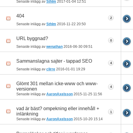
Senaste inlägg av
Sthlm
2017-01-04
12:51
404
2
Senaste inlägg av
Sthlm
2016-11-22
20:50
URL byggnad?
0
Senaste inlägg av
wenathan
2016-06-30
09:51
Sammanslagna sajter - tappad SEO
4
Senaste inlägg av
clirre
2016-01-01
19:29
Glömt 301 mellan icke-www och www-
4
versionen
Senaste inlägg av
AaronAxelsson
2015-11-25
11:56
vad är bäst? ompekning eller innehåll +
1
inlänkning
Senaste inlägg av
AaronAxelsson
2015-10-20
15:14