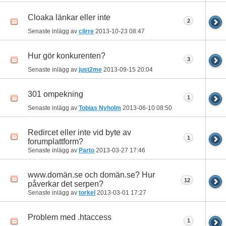
Cloaka länkar eller inte
2
Senaste inlägg av
clirre
2013-10-23
08:47
Hur gör konkurenten?
3
Senaste inlägg av
just2me
2013-09-15
20:04
301 ompekning
1
Senaste inlägg av
Tobias Nyholm
2013-06-10
08:50
Redircet eller inte vid byte av
1
forumplattform?
Senaste inlägg av
Parto
2013-03-27
17:46
www.domän.se och domän.se? Hur
12
påverkar det serpen?
Senaste inlägg av
torkel
2013-03-01
17:27
Problem med .htaccess
1