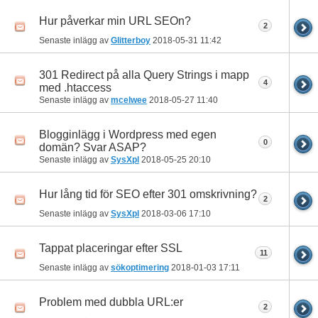
Hur påverkar min URL SEOn?
2
Senaste inlägg av
Glitterboy
2018-05-31
11:42
301 Redirect på alla Query Strings i mapp
4
med .htaccess
Senaste inlägg av
mcelwee
2018-05-27
11:40
Blogginlägg i Wordpress med egen
0
domän? Svar ASAP?
Senaste inlägg av
SysXpl
2018-05-25
20:10
Hur lång tid för SEO efter 301 omskrivning?
2
Senaste inlägg av
SysXpl
2018-03-06
17:10
Tappat placeringar efter SSL
11
Senaste inlägg av
sökoptimering
2018-01-03
17:11
Problem med dubbla URL:er
2