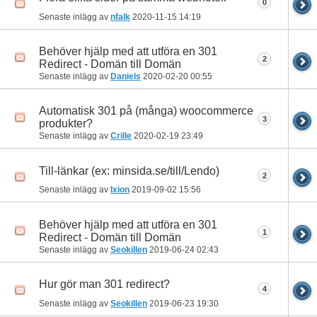
0
Senaste inlägg av
nfalk
2020-11-15
14:19
Behöver hjälp med att utföra en 301
2
Redirect - Domän till Domän
Senaste inlägg av
Daniels
2020-02-20
00:55
Automatisk 301 på (många) woocommerce
3
produkter?
Senaste inlägg av
Crille
2020-02-19
23:49
Till-länkar (ex: minsida.se/till/Lendo)
2
Senaste inlägg av
Ixion
2019-09-02
15:56
Behöver hjälp med att utföra en 301
1
Redirect - Domän till Domän
Senaste inlägg av
Seokillen
2019-06-24
02:43
Hur gör man 301 redirect?
4
Senaste inlägg av
Seokillen
2019-06-23
19:30