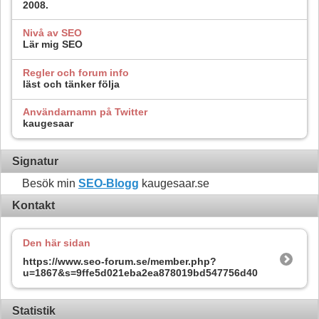
2008.
Nivå av SEO
Lär mig SEO
Regler och forum info
läst och tänker följa
Användarnamn på Twitter
kaugesaar
Signatur
Besök min
SEO-Blogg
kaugesaar.se
Kontakt
Den här sidan
https://www.seo-forum.se/member.php?
u=1867&s=9ffe5d021eba2ea878019bd547756d40
Statistik