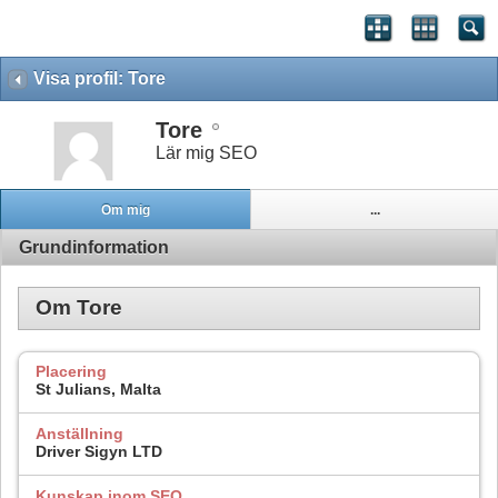
Visa profil: Tore
Tore
Lär mig SEO
Om mig
...
Grundinformation
Om Tore
Placering
St Julians, Malta
Anställning
Driver Sigyn LTD
Kunskap inom SEO