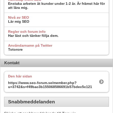
Enstaka arbeten åt kunder under 1-2 år. Är främst här för
att lära mig.
Nivå av SEO
Lär mig SEO
Regler och forum info
Har läst och tänker följa dem.
Användarnamn på Twitter
Totorore
Kontakt
Den här sidan
https://www.seo-forum.se/member.php?
u=3742&s=f49bac3b155068586691b57bdec5c121
Snabbmeddelanden