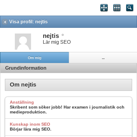
Visa profil: nejtis
nejtis
Lär mig SEO
Om mig
...
Grundinformation
Om nejtis
Anställning
Skribent som söker jobb! Har examen i journalistik och
medieproduktion.
Kunskap inom SEO
Börjar lära mig SEO.