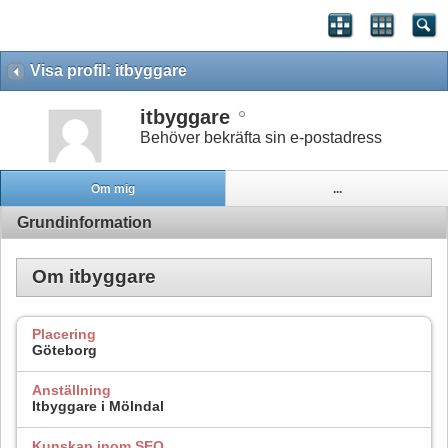
Visa profil: itbyggare
itbyggare
Behöver bekräfta sin e-postadress
Om mig
...
Grundinformation
Om itbyggare
Placering
Göteborg
Anställning
Itbyggare i Mölndal
Kunskap inom SEO