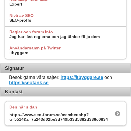
Expert
Nivå av SEO
SEO-proffs
Regler och forum info
Jag har läst reglerna och jag tänker följa dem
Användarnamn på Twitter
itbyggare
Signatur
Besök gärna våra sajter:
https://itbyggare.se
och
https://seotank.se
Kontakt
Den här sidan
https://www.seo-forum.se/member.php?
u=5514&s=7a243d02be3d749b33d5382d336c0834