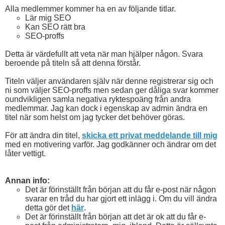
Alla medlemmer kommer ha en av följande titlar.
Lär mig SEO
Kan SEO rätt bra
SEO-proffs
Detta är värdefullt att veta när man hjälper någon. Svara
beroende på titeln så att denna förstår.
Titeln väljer användaren själv när denne registrerar sig och
ni som väljer SEO-proffs men sedan ger dåliga svar kommer
oundvikligen samla negativa ryktespoäng från andra
medlemmar. Jag kan dock i egenskap av admin ändra en
titel när som helst om jag tycker det behöver göras.
För att ändra din titel,
skicka ett privat meddelande till mig
med en motivering varför. Jag godkänner och ändrar om det
låter vettigt.
Annan info:
Det är förinställt från början att du får e-post när någon
svarar en tråd du har gjort ett inlägg i. Om du vill ändra
detta gör det
här
.
Det är förinställt från början att det är ok att du får e-