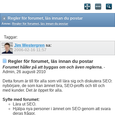
Regler för forumet, läs innan du postar
Ämne:
Regler för forumet, läs innan du postar
Taggar:
Jim Westergren
sa:
2006-02-16
11:57
Regler för forumet, läs innan du postar
Forumet håller på att byggas om och även reglerna.
-
Admin, 26 augusti 2010
Detta forum är till för alla som vill lära sig och diskutera SEO:
nybörjare, de som kan ämnet bra, SEO-proffs och till och
med kunder. Det är öppet för alla.
Syfte med forumet:
Lära ut SEO.
Hjälpa nya personer i ämnet om SEO genom att svara
deras frågor.