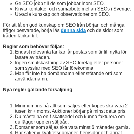
Ge SEO jobb till de som jobbar inom SEO.
Knyta kontakter och samarbete mellan SEOs i Sverige.
Utväxla kunskap och observationer om SEO.
För att få en god kunskap om SEO från början och många
frågor besvarade, börja läs
denna sida
och de sidor som
tråden länkar till.
Regler som behöver följas:
Endast relevanta länkar får postas som är till nytta för
läsare av tråden.
Ingen smutskastning av SEO-företag eller personer
som sysslar med SEO får förekomma.
Man får inte ha domännamn eller stötande ord som
användarnamn.
Nya regler gällande försäljning
Minimumpris på allt som säljes eller köpes ska vara 2
tusen kr + moms. Auktioner börjar på minst detta pris.
Du måste ha en f-skattsedel och kunna fakturera om
du lägger upp en säljtråd.
Domäner som säljes ska vara minst 6 månader gamla.
Här säljer vi kvalitetsdomäner, hemsidor och annat