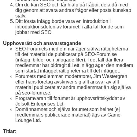
Om du kan SEO och får hjälp på frågor, dela då med
dig genom att svara andras frågor eller posta kunskap
själv.
Ditt första inlägg borde vara en introduktion i
introduktionsdelen av forumet, i alla fall för de som
jobbar med SEO.
Upphovsrätt och ansvarstagande
SEO-Forumets medlemmar äger själva rättigheterna
till det material de publicerar på SEO-Forum.se
(inlägg, bilder och bifogade filer). I det fall där flera
medlemmar har bidragit till ett inlägg äger den medlem
som startat inlägget rättigheterna till det inlägget.
Forumets medlemmar, moderatorer, Jim Westergren
eller hans företag avskriver sig allt ansvar av allt
material publicerat av andra medlemmar än sig själva
på seo-forum.se.
Programvaran till forumet är upphovsrättskyddat av
Jelsoft Enterprises Ltd.
Domännamnet och själva forumet som helhet (ej
medlemmars publicerade material) ägs av Game
Lounge Ltd.
Titlar
: