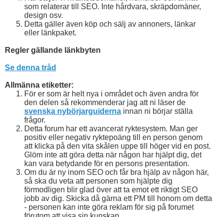
som relaterar till SEO. Inte hårdvara, skräpdomäner,
design osv.
Detta gäller även köp och sälj av annoners, länkar
eller länkpaket.
Regler gällande länkbyten
Se denna tråd
Allmänna etiketter:
För er som är helt nya i området och även andra för
den delen så rekommenderar jag att ni läser de
svenska nybörjarguiderna
innan ni börjar ställa
frågor.
Detta forum har ett avancerat ryktesystem. Man ger
positiv eller negativ ryktepoäng till en person genom
att klicka på den vita skålen uppe till höger vid en post.
Glöm inte att göra detta när någon har hjälpt dig, det
kan vara betydande för en persons presentation.
Om du är ny inom SEO och får bra hjälp av någon här,
så ska du veta att personen som hjälpte dig
förmodligen blir glad över att ta emot ett riktigt SEO
jobb av dig. Skicka då gärna ett PM till honom om detta
- personen kan inte göra reklam för sig på forumet
förutom att visa sin kunskap.