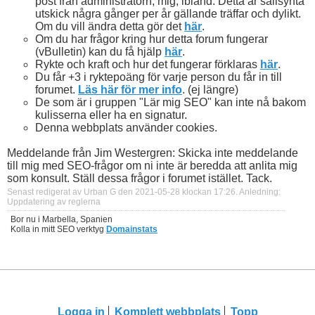
post från administratorn, mig, ibland. Detta är sällsynta
utskick några gånger per år gällande träffar och dylikt.
Om du vill ändra detta gör det
här
.
Om du har frågor kring hur detta forum fungerar
(vBulletin) kan du få hjälp
här
.
Rykte och kraft och hur det fungerar förklaras
här
.
Du får +3 i ryktepoäng för varje person du får in till
forumet.
Läs här för mer info
. (ej längre)
De som är i gruppen "Lär mig SEO" kan inte nå bakom
kulisserna eller ha en signatur.
Denna webbplats använder cookies.
Meddelande från Jim Westergren: Skicka inte meddelande
till mig med SEO-frågor om ni inte är beredda att anlita mig
som konsult. Ställ dessa frågor i forumet istället. Tack.
Senast redigerat av Urban G den 2021-05-28 klockan
17:26
.
Anledning:
Uppdatering av reglerna
Bor nu i Marbella, Spanien
Kolla in mitt SEO verktyg
Domainstats
Logga in
Komplett webbplats
Topp