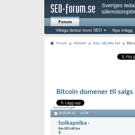
Sveriges led
sökmotoroptim
Forum
Viktiga länkar inom SEO
Nya inlägg
Forum
Allmänt
Köp, sälj eller byt
Bitco
Bitcoin domener til salgs
Ämnesverktyg
2018-09-21,
10:39
holkapolka
Kan SEO rätt bra