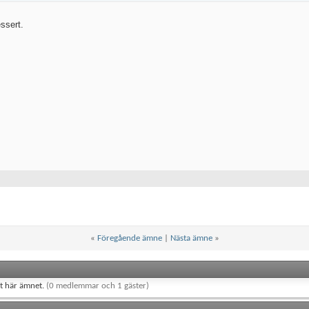
ssert.
«
Föregående ämne
|
Nästa ämne
»
et här ämnet.
(0 medlemmar och 1 gäster)