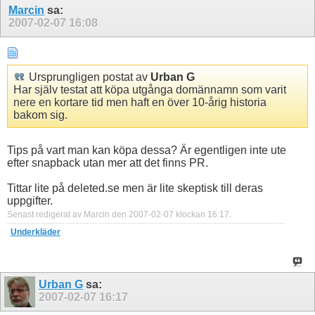
Marcin
sa:
2007-02-07
16:08
Ursprungligen postat av
Urban G
Har själv testat att köpa utgånga domännamn som varit
nere en kortare tid men haft en över 10-årig historia
bakom sig.
Tips på vart man kan köpa dessa? Är egentligen inte ute
efter snapback utan mer att det finns PR.
Tittar lite på deleted.se men är lite skeptisk till deras
uppgifter.
Senast redigerat av Marcin den 2007-02-07 klockan
16:17
.
Underkläder
Urban G
sa:
2007-02-07
16:17