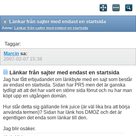
Länkar från sajter med endast en startsida
Ämne:
Länkar från sajter med endast en startsida
Taggar:
Marcin
sa:
2007-02-07
15:38
Länkar från sajter med endast en startsida
Jag har fått erbjudandet om länkbyte med en sajt som består
av endast en startsida. Sidan har PR5 men det är ganska
tydligt att att det har varit en större sida förrut och nu har man
köpt upp en utgången domän.
Hur står detta sig gällande link juice (är väl lika bra att börja
använda termen)? Sidan har länk hos DMOZ och det är
egentligen det enda som länkar till den.
Jag blir osäker.