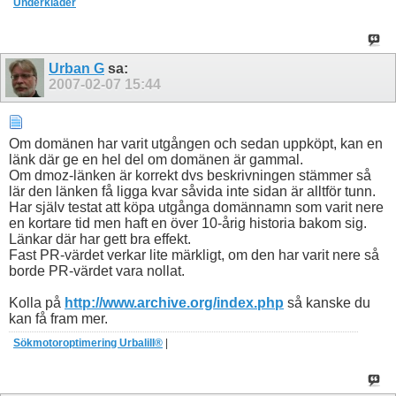
Underkläder
Urban G
sa:
2007-02-07
15:44
Om domänen har varit utgången och sedan uppköpt, kan en
länk där ge en hel del om domänen är gammal.
Om dmoz-länken är korrekt dvs beskrivningen stämmer så
lär den länken få ligga kvar såvida inte sidan är alltför tunn.
Har själv testat att köpa utgånga domännamn som varit nere
en kortare tid men haft en över 10-årig historia bakom sig.
Länkar där har gett bra effekt.
Fast PR-värdet verkar lite märkligt, om den har varit nere så
borde PR-värdet vara nollat.
Kolla på
http://www.archive.org/index.php
så kanske du
kan få fram mer.
Sökmotoroptimering Urbalill®
|