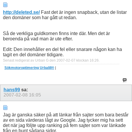
http://deleted.se/
Fast det är ingen snapback, utan de listar
den domäner som har gått ut redan.
Så de verkliga guldkornen finns inte där. Men det är
beroenda på vad man är ute efter.
Edit: Den innehåller en del fel eller snarare någon kan ha
tagit en del domäner tidigare.
Senast redigerat av Urban G den 2007-02-07 klockan
16:26
.
Sökmotoroptimering Urbalill®
|
hans99
sa:
2007-02-08
16:05
Jag är ganska säker på att länkar från sajter som bara består
av en sida värderas lågt av Google. Jag tycker mig ha sett
det när jag följte upp ranking på fem sajter som var länkade
från en bunt sådana sidor.