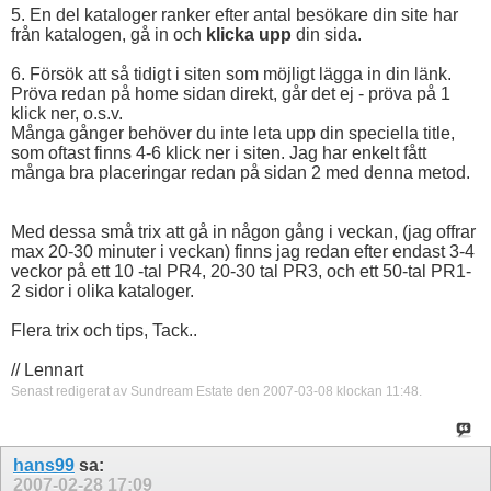
5. En del kataloger ranker efter antal besökare din site har
från katalogen, gå in och
klicka upp
din sida.
6. Försök att så tidigt i siten som möjligt lägga in din länk.
Pröva redan på home sidan direkt, går det ej - pröva på 1
klick ner, o.s.v.
Många gånger behöver du inte leta upp din speciella title,
som oftast finns 4-6 klick ner i siten. Jag har enkelt fått
många bra placeringar redan på sidan 2 med denna metod.
Med dessa små trix att gå in någon gång i veckan, (jag offrar
max 20-30 minuter i veckan) finns jag redan efter endast 3-4
veckor på ett 10 -tal PR4, 20-30 tal PR3, och ett 50-tal PR1-
2 sidor i olika kataloger.
Flera trix och tips, Tack..
// Lennart
Senast redigerat av Sundream Estate den 2007-03-08 klockan
11:48
.
hans99
sa:
2007-02-28
17:09