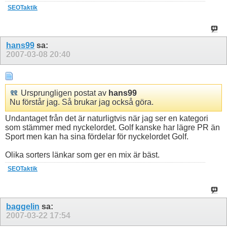
SEOTaktik
hans99
sa:
2007-03-08
20:40
Ursprungligen postat av
hans99
Nu förstår jag. Så brukar jag också göra.
Undantaget från det är naturligtvis när jag ser en kategori
som stämmer med nyckelordet. Golf kanske har lägre PR än
Sport men kan ha sina fördelar för nyckelordet Golf.
Olika sorters länkar som ger en mix är bäst.
SEOTaktik
baggelin
sa:
2007-03-22
17:54