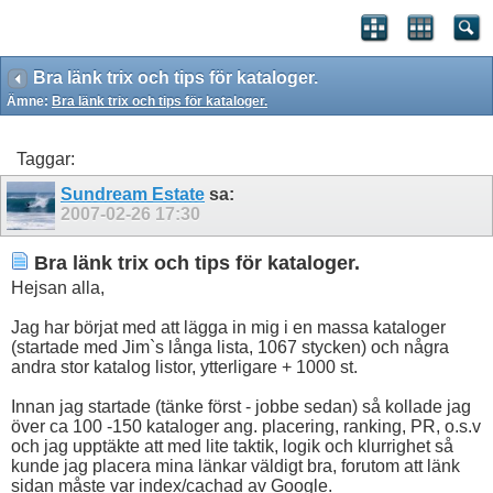
Bra länk trix och tips för kataloger.
Ämne:
Bra länk trix och tips för kataloger.
Taggar:
Sundream Estate
sa:
2007-02-26
17:30
Bra länk trix och tips för kataloger.
Hejsan alla,
Jag har börjat med att lägga in mig i en massa kataloger
(startade med Jim`s långa lista, 1067 stycken) och några
andra stor katalog listor, ytterligare + 1000 st.
Innan jag startade (tänke först - jobbe sedan) så kollade jag
över ca 100 -150 kataloger ang. placering, ranking, PR, o.s.v
och jag upptäkte att med lite taktik, logik och klurrighet så
kunde jag placera mina länkar väldigt bra, forutom att länk
sidan måste var index/cachad av Google.