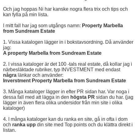
Och jag hoppas Ni har kanske nogra flera trix och tips och
kan fylla på min lista.
I mitt fall har jag som utgångs namn:
Property Marbella
from Sundream Estate
1. Vissa katalogen lägger in i bokstavsordning. Då använder
jag:
A property Marbella from Sundream Estate
2. I vissa kataloger är det 100 -tals real estate, då kollar jag i
närbesläktade rubriker, typ INVESTMENT med endast
några
länkar och använder:
Inverstment Property Marbella from Sundream Estate
3. Många kataloger lägger in efter PR sidan har. Var noga i
dessa fall med att lägga in den
högsta PR
sidan du har. (jag
lägger in även flera olika undersidor från min site i olika
kataloger)
4. I många kataloger kan du ranka en site, gå in ofta i dom
och
ranka upp
din site med Top points och du klättra direkt i
listan.