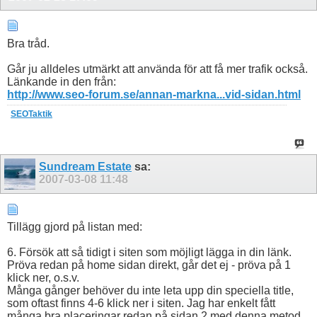
Bra tråd.
Går ju alldeles utmärkt att använda för att få mer trafik också.
Länkande in den från:
http://www.seo-forum.se/annan-markna...vid-sidan.html
SEOTaktik
Sundream Estate
sa:
2007-03-08
11:48
Tillägg gjord på listan med:
6. Försök att så tidigt i siten som möjligt lägga in din länk.
Pröva redan på home sidan direkt, går det ej - pröva på 1
klick ner, o.s.v.
Många gånger behöver du inte leta upp din speciella title,
som oftast finns 4-6 klick ner i siten. Jag har enkelt fått
många bra placeringar redan på sidan 2 med denna metod.