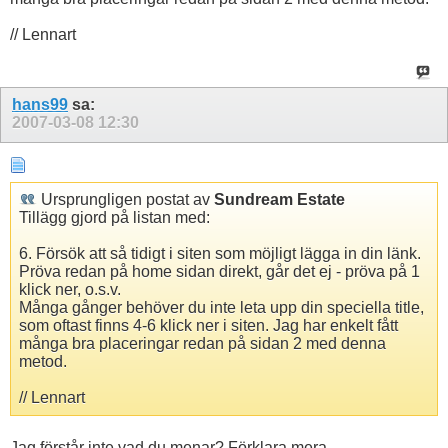
// Lennart
hans99
sa:
2007-03-08
12:30
Ursprungligen postat av
Sundream Estate
Tillägg gjord på listan med:
6. Försök att så tidigt i siten som möjligt lägga in din länk.
Pröva redan på home sidan direkt, går det ej - pröva på 1
klick ner, o.s.v.
Många gånger behöver du inte leta upp din speciella title,
som oftast finns 4-6 klick ner i siten. Jag har enkelt fått
många bra placeringar redan på sidan 2 med denna
metod.
// Lennart
Jag förstår inte vad du menar? Förklara mera.