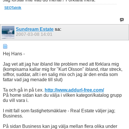
SEOTaktik
Sundream Estate
sa:
2007-03-08
14:01
Hej Hans -
Jag vet att jag har ibland lite problem med att förklara mig
(kompisarna kallar mig for "Kurt Olsson" ibland, ritar streck,
siffror, suddar, allt i en salig mix och jag är den enda som
fattar vad jag menade till slut)
Ta och gå in på t.ex.
http://www.addurl-free.com/
På home sidan kan du välja i vilken kategori/katalog grupp
du vill vara i.
I mitt fall som fastighetsmäklare - Real Estate väljer jag;
Business.
På sidan Business kan jag välja mellan flera olika under