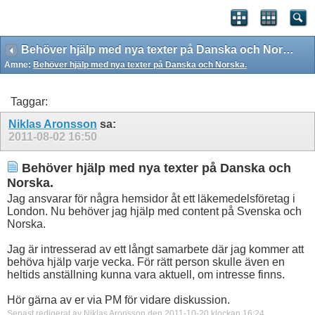
Behöver hjälp med nya texter på Danska och Norska.
Ämne:
Behöver hjälp med nya texter på Danska och Norska.
Taggar:
Niklas Aronsson
sa:
2011-08-02
16:50
Behöver hjälp med nya texter på Danska och
Norska.
Jag ansvarar för några hemsidor åt ett läkemedelsföretag i
London. Nu behöver jag hjälp med content på Svenska och
Norska.
Jag är intresserad av ett långt samarbete där jag kommer att
behöva hjälp varje vecka. För rätt person skulle även en
heltids anställning kunna vara aktuell, om intresse finns.
Hör gärna av er via PM för vidare diskussion.
Senast redigerat av Niklas Aronsson den 2011-10-20 klockan
16:24
.