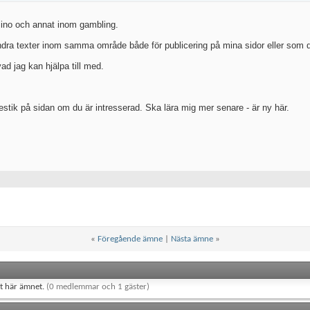
sino och annat inom gambling.
ndra texter inom samma område både för publicering på mina sidor eller som d
ad jag kan hjälpa till med.
stik på sidan om du är intresserad. Ska lära mig mer senare - är ny här.
«
Föregående ämne
|
Nästa ämne
»
et här ämnet.
(0 medlemmar och 1 gäster)