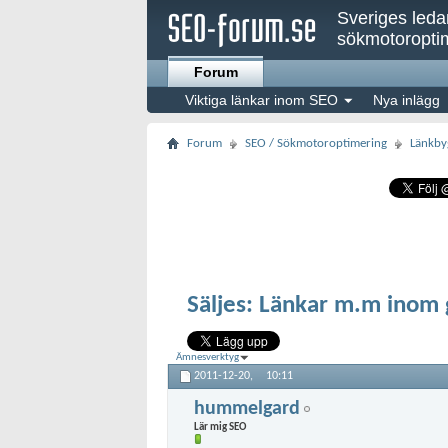
Sveriges led
sökmotoroptim
Forum
Viktiga länkar inom SEO
Nya inlägg
Forum
SEO / Sökmotoroptimering
Länkby
Säljes: Länkar m.m inom
Ämnesverktyg
2011-12-20,
10:11
hummelgard
Lär mig SEO