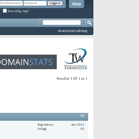
Hjälp
Kom ihåg mig?
Avancerad sökning
Resultat 1 till 1 av 1
#1
Reg.datum
dec 2011
Inlägg
81