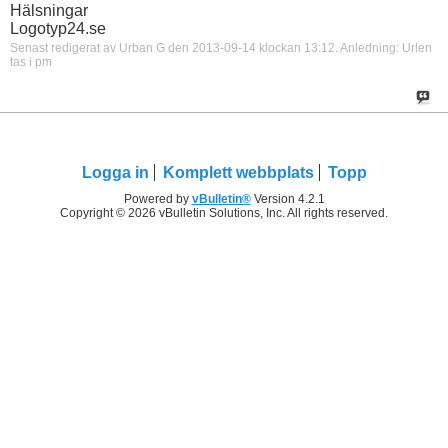
Hälsningar
Logotyp24.se
Senast redigerat av Urban G den 2013-09-14 klockan
13:12
.
Anledning:
Urlen
tas i pm
Logga in
Komplett webbplats
Topp
Powered by
vBulletin®
Version 4.2.1
Copyright © 2026 vBulletin Solutions, Inc. All rights reserved.