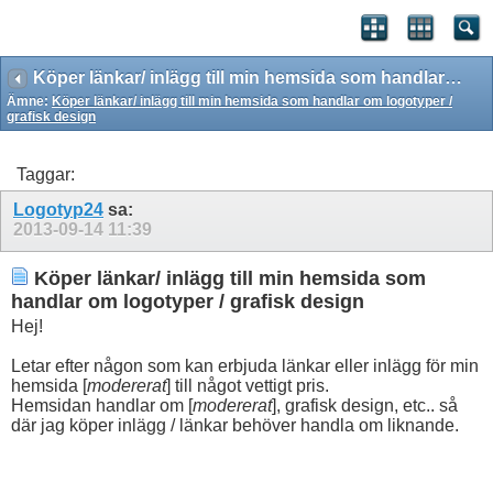
Köper länkar/ inlägg till min hemsida som handlar om logotyper / grafisk design
Ämne:
Köper länkar/ inlägg till min hemsida som handlar om logotyper /
grafisk design
Taggar:
Logotyp24
sa:
2013-09-14
11:39
Köper länkar/ inlägg till min hemsida som
handlar om logotyper / grafisk design
Hej!
Letar efter någon som kan erbjuda länkar eller inlägg för min
hemsida [
modererat
] till något vettigt pris.
Hemsidan handlar om [
modererat
], grafisk design, etc.. så
där jag köper inlägg / länkar behöver handla om liknande.