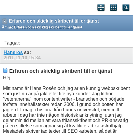
Erfaren och skicklig skribent till er tjänst
Ämne:
Erfaren och skicklig skribent till er tjänst
Taggar:
Hansros
sa:
2011-11-10
15:34
Erfaren och skicklig skribent till er tjänst
Hej!
Mitt namn är Hans Rosén och jag är en kunnig webbskribent
som just nu är på jakt efter lite nya kunder. Jag tillhör
”veteranerna” inom content writer - branschen och började
författa innehållstexter redan 2006. I grund och botten har
jag en fil. mag. i historia från Lunds universitet, men mitt
arbete i dag har inte någon historisk anknytning, utan jag
delar min tid mellan att vara frilansskribent och PR-ansvarig
på en stiftelse som ägnar sig åt kvalificerad katastrofhjälp.
Mestadels skriver jag texter till SEO -arbeten, så det är