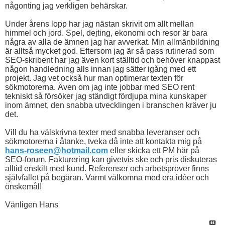
någonting jag verkligen behärskar.
Under årens lopp har jag nästan skrivit om allt mellan
himmel och jord. Spel, dejting, ekonomi och resor är bara
några av alla de ämnen jag har avverkat. Min allmänbildning
är alltså mycket god. Eftersom jag är så pass rutinerad som
SEO-skribent har jag även kort ställtid och behöver knappast
någon handledning alls innan jag sätter igång med ett
projekt. Jag vet också hur man optimerar texten för
sökmotorerna. Även om jag inte jobbar med SEO rent
tekniskt så försöker jag ständigt fördjupa mina kunskaper
inom ämnet, den snabba utvecklingen i branschen kräver ju
det.
Vill du ha välskrivna texter med snabba leveranser och
sökmotorerna i åtanke, tveka då inte att kontakta mig på
hans-roseen@hotmail.com
eller skicka ett PM här på
SEO-forum. Fakturering kan givetvis ske och pris diskuteras
alltid enskilt med kund. Referenser och arbetsprover finns
självfallet på begäran. Varmt välkomna med era idéer och
önskemål!
Vänligen Hans